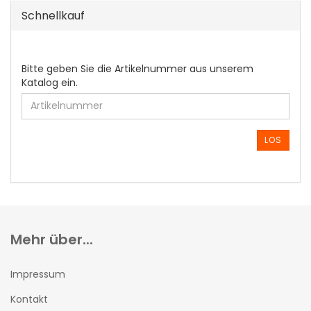
Schnellkauf
BITTE
Bitte geben Sie die Artikelnummer aus unserem
GEBEN
Katalog ein.
SIE
DIE
ARTIKELNUMMER
AUS
LOS
UNSEREM
KATALOG
EIN.
Mehr über...
Impressum
Kontakt