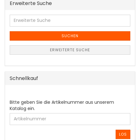
Erweiterte Suche
Erweiterte
Suche
SUCHEN
ERWEITERTE SUCHE
Schnellkauf
BITTE
Bitte geben Sie die Artikelnummer aus unserem
GEBEN
Katalog ein.
SIE
DIE
ARTIKELNUMMER
AUS
LOS
UNSEREM