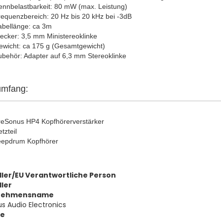
ennbelastbarkeit: 80 mW (max. Leistung)
equenzbereich: 20 Hz bis 20 kHz bei -3dB
abellänge: ca 3m
ecker: 3,5 mm Ministereoklinke
ewicht: ca 175 g (Gesamtgewicht)
behör: Adapter auf 6,3 mm Stereoklinke
umfang:
reSonus HP4 Kopfhörerverstärker
tzteil
eepdrum Kopfhörer
ller/EU Verantwortliche Person
ller
nehmensname
s Audio Electronics
se