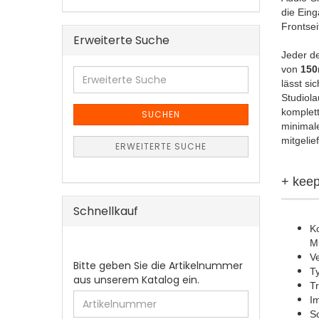
die Ein
Frontsei
Erweiterte Suche
Jeder d
von
15
Erweiterte
lässt s
Suche
Studiola
komplett
SUCHEN
minimal
mitgelie
ERWEITERTE SUCHE
+ keep
Schnellkauf
Ko
M
Ve
BITTE
Bitte geben Sie die Artikelnummer
Ty
GEBEN
aus unserem Katalog ein.
T
SIE
I
DIE
S