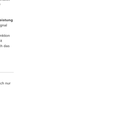
r
eistung
gnal
nktion
it
ch das
ach nur