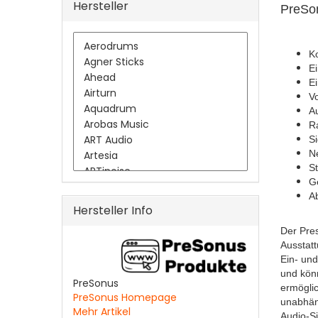
Hersteller
PreSon
Ko
E
E
Vo
A
R
S
Ne
St
G
A
Hersteller Info
Der Pres
Ausstatt
Ein- un
und kön
PreSonus
ermöglic
PreSonus Homepage
unabhän
Mehr Artikel
Audio-Si