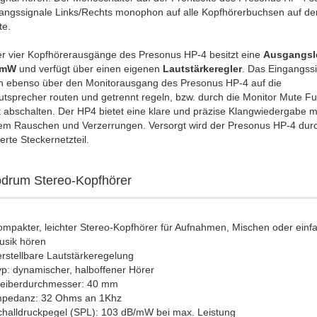
gangssignale Links/Rechts monophon auf alle Kopfhörerbuchsen auf de
te.
er vier Kopfhörerausgänge des Presonus HP-4 besitzt eine
Ausgangsl
0mW
und verfügt über einen eigenen
Lautstärkeregler
. Das Eingangssi
ich ebenso über den Monitorausgang des Presonus HP-4 auf die
utsprecher routen und getrennt regeln, bzw. durch die Monitor Mute Fu
 abschalten. Der HP4 bietet eine klare und präzise Klangwiedergabe m
em Rauschen und Verzerrungen. Versorgt wird der Presonus HP-4 dur
ferte Steckernetzteil.
drum Stereo-Kopfhörer
mpakter, leichter Stereo-Kopfhörer für Aufnahmen, Mischen oder einf
usik hören
rstellbare Lautstärkeregelung
p: dynamischer, halboffener Hörer
reiberdurchmesser: 40 mm
mpedanz: 32 Ohms an 1Khz
challdruckpegel (SPL): 103 dB/mW bei max. Leistung