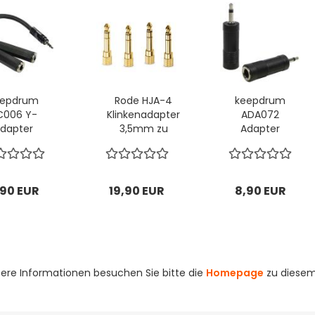
eepdrum
Rode HJA-4
keepdrum
C006 Y-
Klinkenadapter
ADA072
dapter
3,5mm zu
Adapter
Klinke
6,35mm...
MONO
plitter...
6,35mm
Buchse...
,90 EUR
19,90 EUR
8,90 EUR
tere Informationen besuchen Sie bitte die
Homepage
zu diesem 