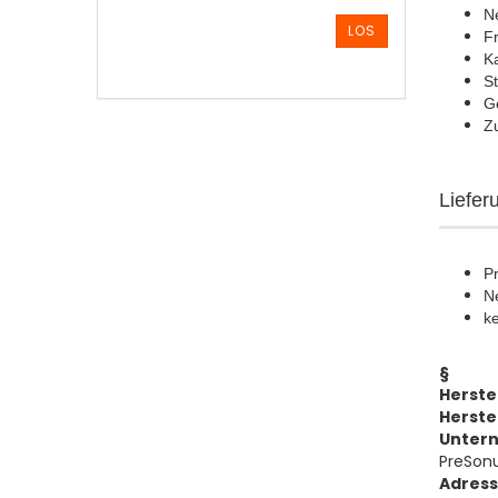
ARTIKELNUMMER
N
AUS
LOS
Fr
UNSEREM
K
KATALOG
St
EIN.
G
Zu
Liefer
P
Ne
k
§
Herste
Herste
Unter
PreSonu
Adres