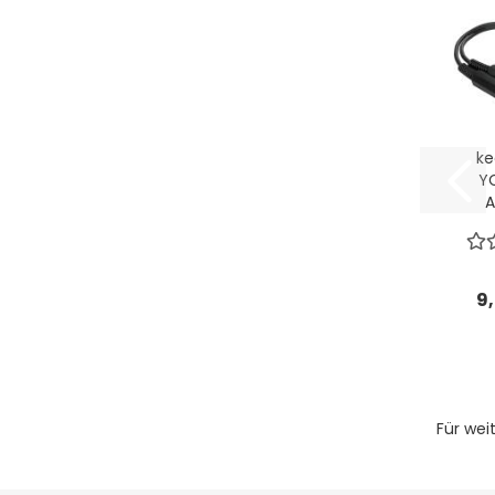
k
Y
A
S
9
Für wei