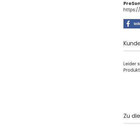
PreSo
https:
tei
Kunde
Leider 
Produkt
Zu di