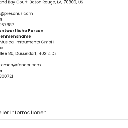
rand Bay Court, Baton Rouge, LA, 70809, US
t@presonus.com
n
2167887
antwortliche Person
nehmensname
 Musical Instruments GmbH
se
llee 80, Düsseldorf, 40212, DE
temea@fender.com
n
800721
eller Informationen