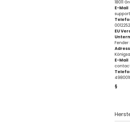
18011 G
E-Mail
suppor
Telefo
001225
EU Ver
Unter
Fender
Adres
Königsa
E-Mail
contac
Telefo
498001
§
Herst