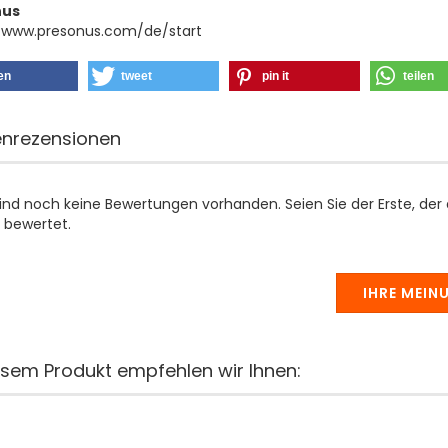
nus
//www.presonus.com/de/start
len
tweet
pin it
teilen
nrezensionen
sind noch keine Bewertungen vorhanden. Seien Sie der Erste, der
 bewertet.
IHRE MEIN
esem Produkt empfehlen wir Ihnen: