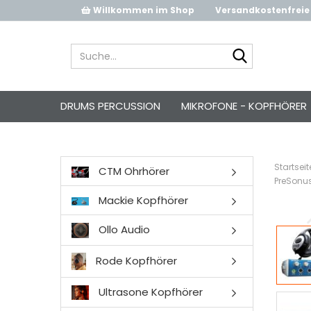
Willkommen im Shop
Versandkostenfreie 
Suche...
DRUMS PERCUSSION
MIKROFONE - KOPFHÖRER
Startseit
CTM Ohrhörer
PreSonus
Mackie Kopfhörer
Ollo Audio
Rode Kopfhörer
Ultrasone Kopfhörer