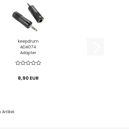
keepdrum
ADA074
Adapter
6,35mm
Klinken zu...
8,90 EUR
Artikel.