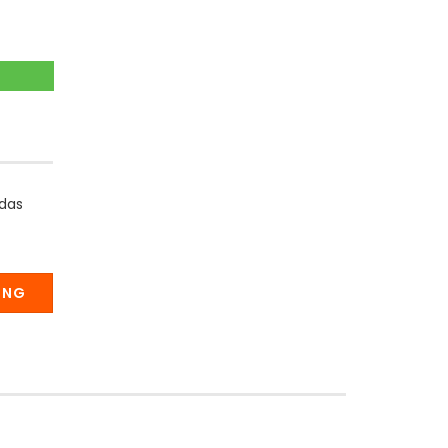
 das
UNG