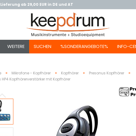
Lieferung ab 29,00 EUR in DE und AT
WEITERE
SUCHEN
%SONDERANGEBOTE%
INFO-CE
»
»
»
»
e
Mikrofone - Kopfhörer
Kopfhörer
Presonus Kopfhörer
 HP4 Kopfhörerverstärker mit Kopfhörer