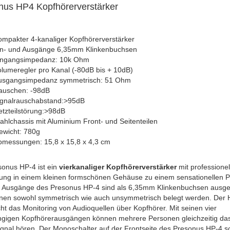
us HP4 Kopfhörerverstärker
mpakter 4-kanaliger Kopfhörerverstärker
in- und Ausgänge 6,35mm Klinkenbuchsen
ingangsimpedanz: 10k Ohm
lumeregler pro Kanal (-80dB bis + 10dB)
usgangsimpedanz symmetrisch: 51 Ohm
auschen: -98dB
ignalrauschabstand:>95dB
tzteilstörung:>98dB
ahlchassis mit Aluminium Front- und Seitenteilen
ewicht: 780g
bmessungen: 15,8 x 15,8 x 4,3 cm
onus HP-4 ist ein
vierkanaliger Kopfhörerverstärker
mit professionel
ung in einem kleinen formschönen Gehäuse zu einem sensationellen Pre
d Ausgänge des Presonus HP-4 sind als 6,35mm Klinkenbuchsen ausge
nen sowohl symmetrisch wie auch unsymmetrisch belegt werden. Der
ht das Monitoring von Audioquellen über Kopfhörer. Mit seinen vier
gigen Kopfhörerausgängen können mehrere Personen gleichzeitig da
gnal hören. Der Monoschalter auf der Frontseite des Presonus HP-4 sc