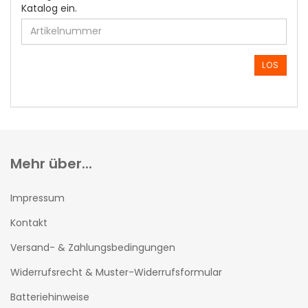
GEBEN
Katalog ein.
SIE
DIE
ARTIKELNUMMER
AUS
LOS
UNSEREM
KATALOG
EIN.
Mehr über...
Impressum
Kontakt
Versand- & Zahlungsbedingungen
Widerrufsrecht & Muster-Widerrufsformular
Batteriehinweise