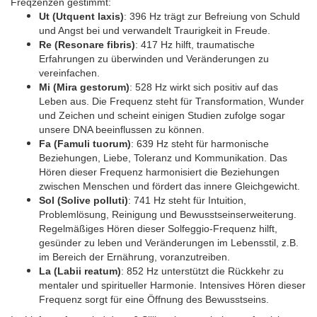
Freqzenzen gestimmt:
Ut (Utquent laxis)
: 396 Hz trägt zur Befreiung von Schuld
und Angst bei und verwandelt Traurigkeit in Freude.
Re (Resonare fibris)
: 417 Hz hilft, traumatische
Erfahrungen zu überwinden und Veränderungen zu
vereinfachen.
Mi (Mira gestorum)
: 528 Hz wirkt sich positiv auf das
Leben aus. Die Frequenz steht für Transformation, Wunder
und Zeichen und scheint einigen Studien zufolge sogar
unsere DNA beeinflussen zu können.
Fa (Famuli tuorum)
: 639 Hz steht für harmonische
Beziehungen, Liebe, Toleranz und Kommunikation. Das
Hören dieser Frequenz harmonisiert die Beziehungen
zwischen Menschen und fördert das innere Gleichgewicht.
Sol (Solive polluti)
: 741 Hz steht für Intuition,
Problemlösung, Reinigung und Bewusstseinserweiterung.
Regelmäßiges Hören dieser Solfeggio-Frequenz hilft,
gesünder zu leben und Veränderungen im Lebensstil, z.B.
im Bereich der Ernährung, voranzutreiben.
La (Labii reatum)
: 852 Hz unterstützt die Rückkehr zu
mentaler und spiritueller Harmonie. Intensives Hören dieser
Frequenz sorgt für eine Öffnung des Bewusstseins.