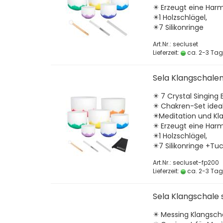
✴️ Erzeugt eine Har
✴️1 Holzschlägel,
✴️7 Silikonringe
Art.Nr.: secluset
Lieferzeit:
ca. 2-3 Ta
Sela Klangschalen
✴️ 7 Crystal Singing 
✴️ Chakren-Set ideal
✴️Meditation und Kl
✴️ Erzeugt eine Har
✴️1 Holzschlägel,
✴️7 Silikonringe +Tu
Art.Nr.: secluset-fp200
Lieferzeit:
ca. 2-3 Ta
Sela Klangschale 
✴️ Messing Klangsc