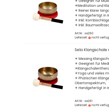
✴️ Geeignet für Musi
✴️Meditation und Kl
✴️ Reiner klarer lan
✴️ Handgefertigt in I
✴️ Inkl. Kombischlä
✴️ Inkl. Baumwolltas
Art.Nr.: se260
Lieferzeit:
nicht verfü
Sela Klangschale 
✴️ Messing Klangsc
✴️ Geeignet für Medi
✴️Klangschalenthera
✴️Yoga und vieles m
✴️ Phärischen Klän
Obertonspektrum,
✴️ Handgefertigt in 
Art.Nr.: se261
Lieferzeit:
nicht verfü