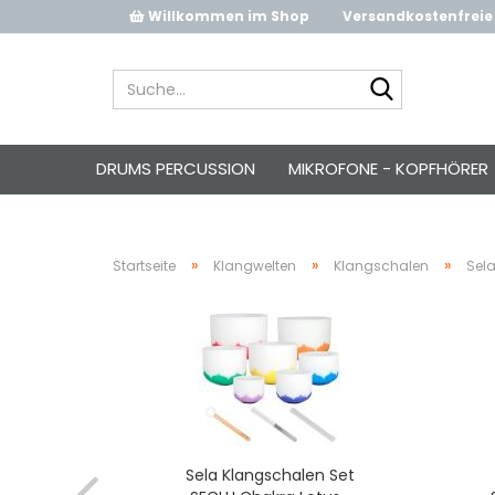
Willkommen im Shop
Versandkostenfreie 
Suche...
DRUMS PERCUSSION
MIKROFONE - KOPFHÖRER
»
»
»
Startseite
Klangwelten
Klangschalen
Sel
 se260
Sela Klangschalen Set