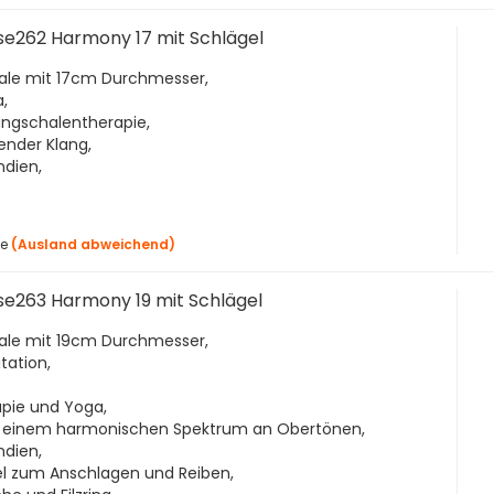
se262 Harmony 17 mit Schlägel
hale mit 17cm Durchmesser,
,
angschalentherapie,
ender Klang,
ndien,
ge
(Ausland abweichend)
se263 Harmony 19 mit Schlägel
hale mit 19cm Durchmesser,
tation,
apie und Yoga,
t einem harmonischen Spektrum an Obertönen,
ndien,
gel zum Anschlagen und Reiben,