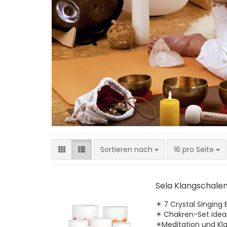
Sortieren nach
pro Seite
Sortieren nach
16 pro Seite
Sela Klangschalen
✴️ 7 Crystal Singing 
✴️ Chakren-Set ideal
✴️Meditation und Kl