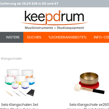
Lieferung ab 29,00 EUR in DE und AT
WEITERE
SUCHEN
%SONDERANGEBOTE%
INFO-CE
a Klangschalen
Sela Klangschalen Set
Sela Klangschale se260