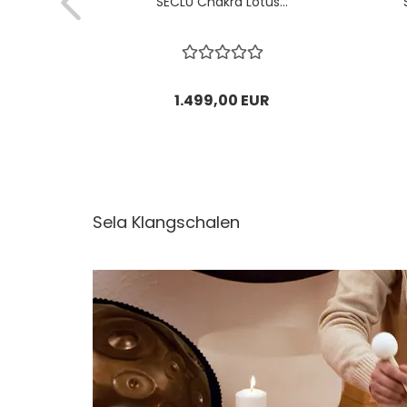
lägel...
SECLU Chakra Lotus...
R
1.499,00 EUR
Sela Klangschalen