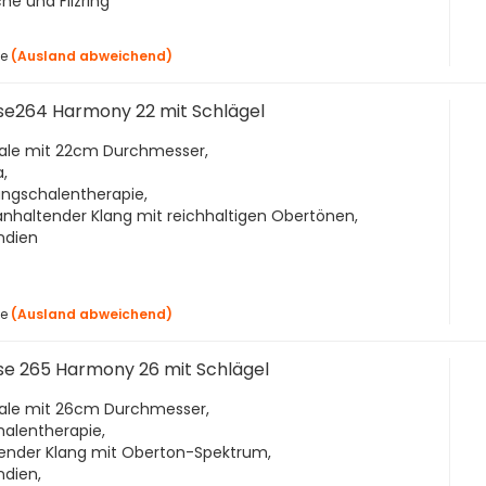
che und Filzring
ge
(Ausland abweichend)
 se264 Harmony 22 mit Schlägel
hale mit 22cm Durchmesser,
,
angschalentherapie,
ganhaltender Klang mit reichhaltigen Obertönen,
Indien
ge
(Ausland abweichend)
se 265 Harmony 26 mit Schlägel
hale mit 26cm Durchmesser,
halentherapie,
tender Klang mit Oberton-Spektrum,
ndien,