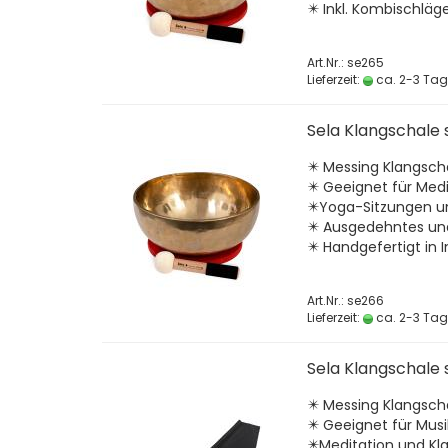
✴️ Inkl. Kombischlä
Art.Nr.: se265
Lieferzeit:
ca. 2-3 Ta
Sela Klangschale 
✴️ Messing Klangsc
✴️ Geeignet für Medi
✴️Yoga-Sitzungen 
✴️ Ausgedehntes un
✴️ Handgefertigt in I
Art.Nr.: se266
Lieferzeit:
ca. 2-3 Ta
Sela Klangschale 
✴️ Messing Klangsc
✴️ Geeignet für Musi
✴️Meditation und Kl