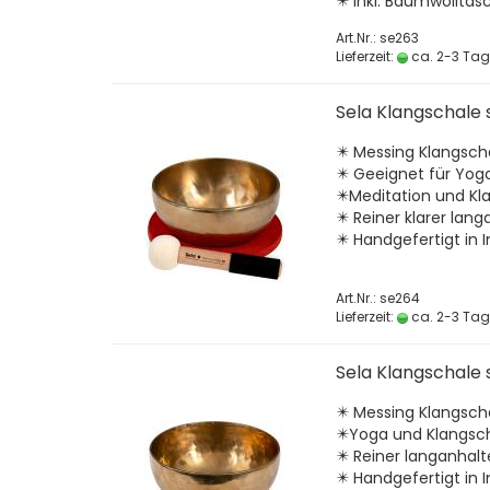
✴️ Inkl. Baumwolltas
Art.Nr.: se263
Lieferzeit:
ca. 2-3 Ta
Sela Klangschale
✴️ Messing Klangsc
✴️ Geeignet für Yoga
✴️Meditation und Kl
✴️ Reiner klarer lan
✴️ Handgefertigt in 
Art.Nr.: se264
Lieferzeit:
ca. 2-3 Ta
Sela Klangschale 
✴️ Messing Klangsc
✴️Yoga und Klangsc
✴️ Reiner langanhal
✴️ Handgefertigt in I