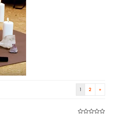
1
2
»