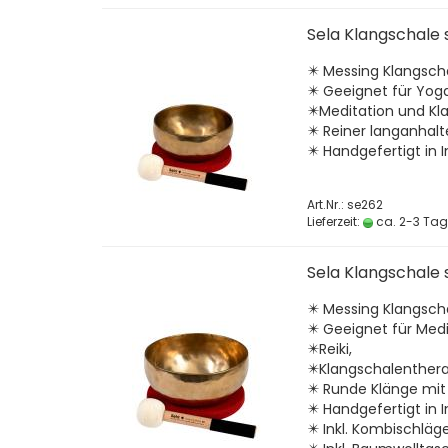
Sela Klangschale 
✴️ Messing Klangsc
✴️ Geeignet für Yoga
✴️Meditation und Kl
✴️ Reiner langanhalt
✴️ Handgefertigt in I
Art.Nr.: se262
Lieferzeit:
ca. 2-3 Ta
Sela Klangschale 
✴️ Messing Klangsc
✴️ Geeignet für Medi
✴️Reiki,
✴️Klangschalenther
✴️ Runde Klänge mi
✴️ Handgefertigt in I
✴️ Inkl. Kombischlä