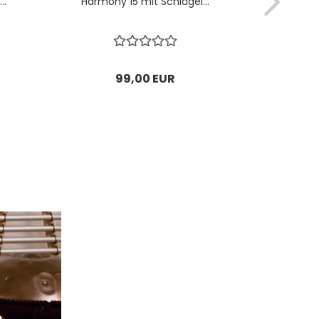
..
Harmony 15 mit Schlägel...
Harmony
99,00 EUR