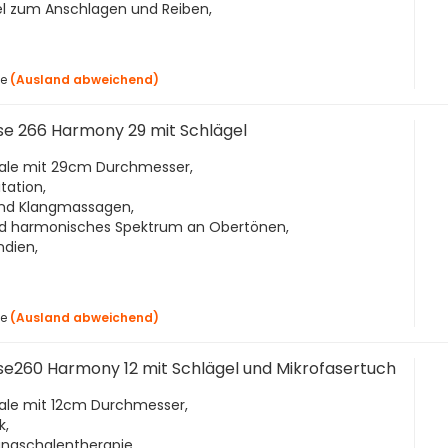
gel zum Anschlagen und Reiben,
ge
(Ausland abweichend)
se 266 Harmony 29 mit Schlägel
hale mit 29cm Durchmesser,
tation,
und Klangmassagen,
d harmonisches Spektrum an Obertönen,
ndien,
ge
(Ausland abweichend)
se260 Harmony 12 mit Schlägel und Mikrofasertuch
hale mit 12cm Durchmesser,
k,
angschalentherapie,