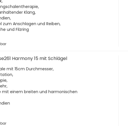
k,
angschalentherapie,
ganhaltender Klang,
ndien,
gel zum Anschlagen und Reiben,
che und Filzring
gbar
se261 Harmony 15 mit Schlägel
hale mit 15cm Durchmesser,
tation,
pie,
ehr,
ge mit einem breiten und harmonischen
Indien
gbar