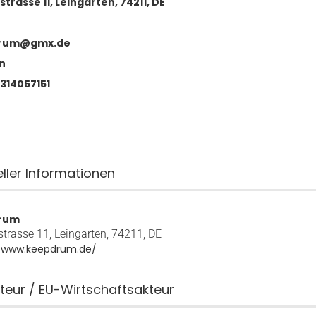
strasse 11, Leingarten, 74211, DE
rum@gmx.de
n
314057151
eller Informationen
rum
strasse 11, Leingarten, 74211, DE
//www.keepdrum.de/
teur / EU-Wirtschaftsakteur