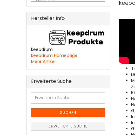
keepd
Hersteller Info
keepdrum
keepdrum Homepage
Mehr Artikel
T
D
Ma
Erweiterte Suche
Z
B
Erweiterte
H
Suche
He
G
SUCHEN
I
In
ERWEITERTE SUCHE
G
H