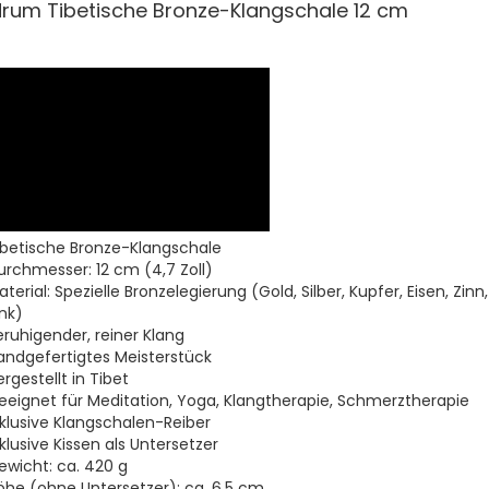
rum Tibetische Bronze-Klangschale 12 cm
ibetische Bronze-Klangschale
urchmesser: 12 cm (4,7 Zoll)
terial: Spezielle Bronzelegierung (Gold, Silber, Kupfer, Eisen, Zinn, 
ink)
eruhigender, reiner Klang
andgefertigtes Meisterstück
rgestellt in Tibet
eeignet für Meditation, Yoga, Klangtherapie, Schmerztherapie
nklusive Klangschalen-Reiber
klusive Kissen als Untersetzer
ewicht: ca. 420 g
öhe (ohne Untersetzer): ca. 6,5 cm