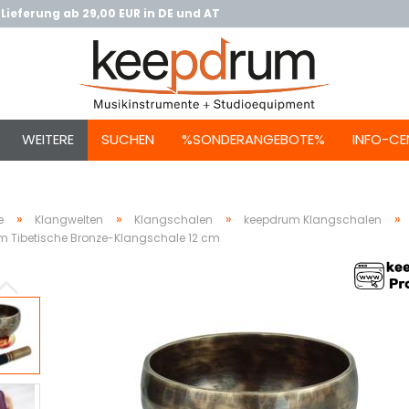
Lieferung ab 29,00 EUR in DE und AT
WEITERE
SUCHEN
%SONDERANGEBOTE%
INFO-CE
»
»
»
»
e
Klangwelten
Klangschalen
keepdrum Klangschalen
 Tibetische Bronze-Klangschale 12 cm