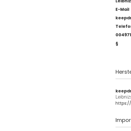
Leibniz
E-Mail
keepd
Telefo
004971
§
Herst
keepd
Leibniz
https:
Impor