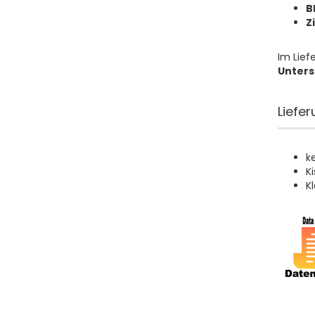
B
Z
Im Lief
Unters
Liefe
k
K
K