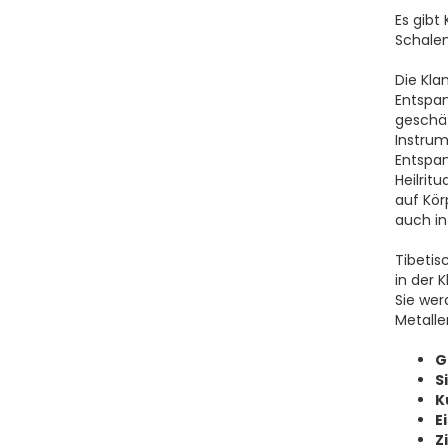
Es gibt
Schalen
Die Kla
Entspan
geschät
Instrum
Entspa
Heilrit
auf Kör
auch in
Tibetis
in der 
Sie wer
Metalle
G
S
K
E
Z