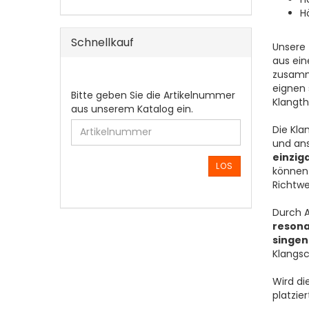
H
Schnellkauf
Unsere 
aus ein
zusamm
eignen 
BITTE
Bitte geben Sie die Artikelnummer
Klangth
GEBEN
aus unserem Katalog ein.
SIE
Die Kla
DIE
und an
ARTIKELNUMMER
einzig
AUS
LOS
können 
UNSEREM
Richtwe
KATALOG
EIN.
Durch 
reson
singe
Klangsc
Wird di
platzie