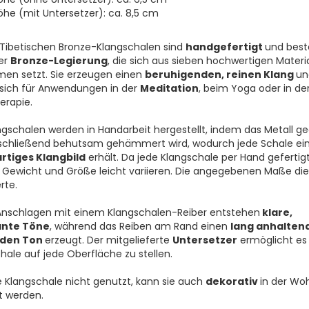
öhe (mit Untersetzer): ca. 8,5 cm
Tibetischen Bronze-Klangschalen sind
handgefertigt
und bes
er
Bronze-Legierung
, die sich aus sieben hochwertigen Materi
en setzt. Sie erzeugen einen
beruhigenden, reinen Klang
un
sich für Anwendungen in der
Meditation
, beim Yoga oder in de
erapie.
ngschalen werden in Handarbeit hergestellt, indem das Metall g
schließend behutsam gehämmert wird, wodurch jede Schale ei
artiges Klangbild
erhält. Da jede Klangschale per Hand gefertigt
Gewicht und Größe leicht variieren. Die angegebenen Maße die
rte.
Anschlagen mit einem Klangschalen-Reiber entstehen
klare,
ante Töne
, während das Reiben am Rand einen
lang anhalten
nden Ton
erzeugt. Der mitgelieferte
Untersetzer
ermöglicht es
hale auf jede Oberfläche zu stellen.
e Klangschale nicht genutzt, kann sie auch
dekorativ
in der Wo
rt werden.