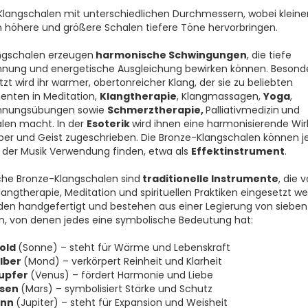
 Klangschalen mit unterschiedlichen Durchmessern, wobei kleine
 höhere und größere Schalen tiefere Töne hervorbringen.
ngschalen erzeugen
harmonische Schwingungen
, die tiefe
nung und energetische Ausgleichung bewirken können. Besond
zt wird ihr warmer, obertonreicher Klang, der sie zu beliebten
enten in Meditation,
Klangtherapie
, Klangmassagen,
Yoga
,
nnungsübungen sowie
Schmerztherapie,
Palliativmedizin
und
ualen macht. In der
Esoterik
wird ihnen eine harmonisierende Wi
per und Geist zugeschrieben. Die Bronze-Klangschalen können 
 der Musik Verwendung finden, etwa als
Effektinstrument
.
che Bronze-Klangschalen sind
traditionelle Instrumente
, die 
Klangtherapie, Meditation und spirituellen Praktiken eingesetzt w
den handgefertigt und bestehen aus einer Legierung von sieben
n, von denen jedes eine symbolische Bedeutung hat:
old
(Sonne) – steht für Wärme und Lebenskraft
ilber
(Mond) – verkörpert Reinheit und Klarheit
upfer
(Venus) – fördert Harmonie und Liebe
isen
(Mars) – symbolisiert Stärke und Schutz
inn
(Jupiter) – steht für Expansion und Weisheit