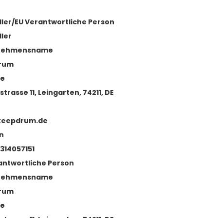
ller/EU Verantwortliche Person
ller
nehmensname
rum
se
strasse 11, Leingarten, 74211, DE
keepdrum.de
n
314057151
antwortliche Person
nehmensname
rum
se