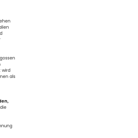
tehen
alien
d
r
egossen
n
 wird
nen als
den,
die
hnung