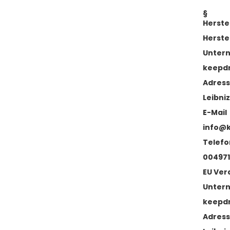
§
Herste
Herste
Unter
keepd
Adres
Leibniz
E-Mail
info@
Telefo
004971
EU Ver
Unter
keepd
Adres