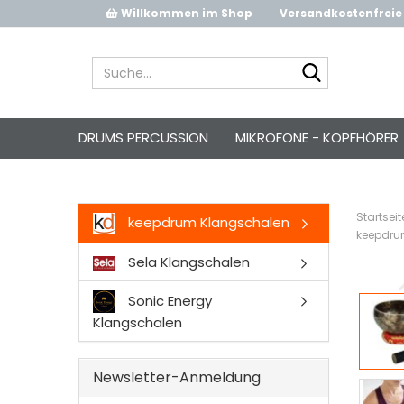
Willkommen im Shop
Versandkostenfreie 
Suche...
DRUMS PERCUSSION
MIKROFONE - KOPFHÖRER
Startseit
keepdrum Klangschalen
keepdrum
Sela Klangschalen
Sonic Energy
Klangschalen
Newsletter-Anmeldung