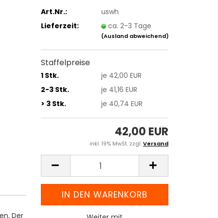
Art.Nr.:
uswh
Lieferzeit:
ca. 2-3 Tage
(Ausland abweichend)
Staffelpreise
1 Stk.
je 42,00 EUR
2-3 Stk.
je 41,16 EUR
> 3 Stk.
je 40,74 EUR
42,00 EUR
inkl. 19% MwSt. zzgl.
Versand
len. Der
Weiter mit