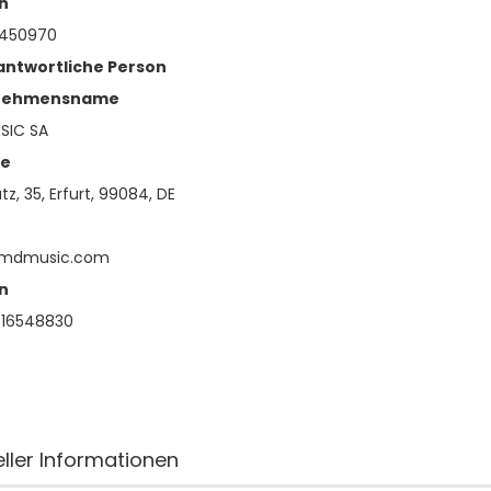
n
450970
antwortliche Person
nehmensname
SIC SA
se
z, 35, Erfurt, 99084, DE
emdmusic.com
n
16548830
eller Informationen