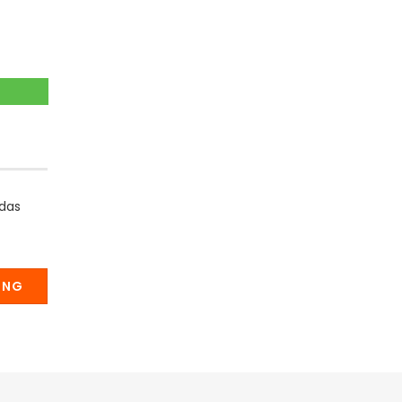
 das
UNG