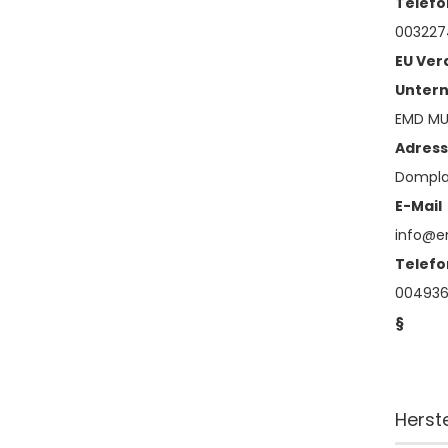
Telefo
003227
EU Ver
Unter
EMD MU
Adres
Domplat
E-Mail
info@
Telefo
004936
§
Herst