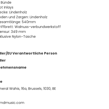
2 Bünde
ot Inlays
ecke: Lindenholz
oden und Zargen: Lindenholz
esamtlänge: 540mm
riffbrett: Walnuss-verbundwerkstoff
ensur: 349 mm
nklusive Nylon-Tasche
ller/EU Verantwortliche Person
ller
nehmensname
se
eral Wahis, 16a, Brussels, 1030, BE
emdmusic.com