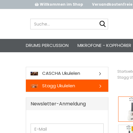
Willkommen im Shop
Versandkostenfreie 
Suche...
DRUMS PERCUSSION
MIKROFONE - KOPFHÖRER
Startseit
CASCHA Ukulelen
Stagg US
Stagg Ukulelen
Newsletter-Anmeldung
WEITER
E-
ZUR