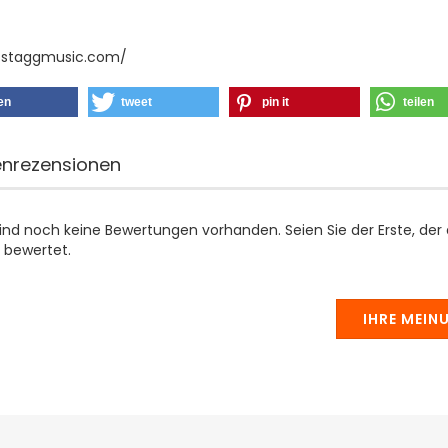
//staggmusic.com/
len
tweet
pin it
teilen
nrezensionen
sind noch keine Bewertungen vorhanden. Seien Sie der Erste, der
 bewertet.
IHRE MEIN