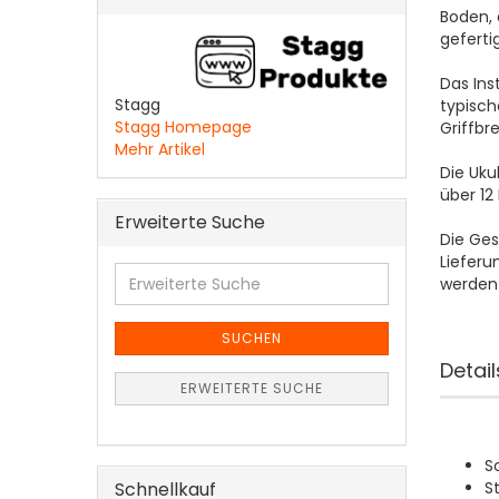
Boden, 
geferti
Das Ins
Stagg
typisch
Stagg Homepage
Griffbr
Mehr Artikel
Die Ukul
über 12
Erweiterte Suche
Die Ges
Liefer
Erweiterte
werden
Suche
SUCHEN
Detail
ERWEITERTE SUCHE
S
S
Schnellkauf