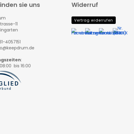
finden sie uns
Widerruf
rum
Vertrag widerrufen
trasse-11
eingarten
131-4057151
nfo@keepdrum.de
gszeiten
:
08:00 bis 16:00