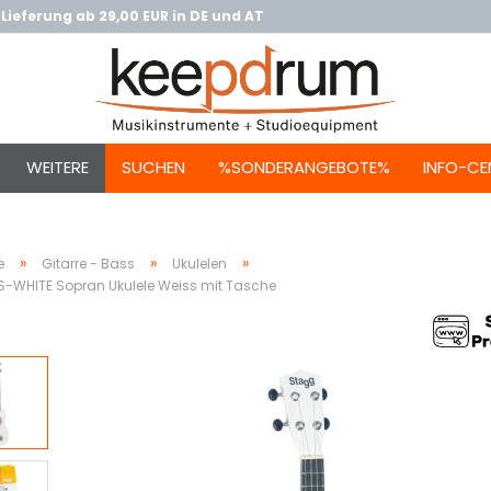
Lieferung ab 29,00 EUR in DE und AT
WEITERE
SUCHEN
%SONDERANGEBOTE%
INFO-CE
»
»
»
e
Gitarre - Bass
Ukulelen
-WHITE Sopran Ukulele Weiss mit Tasche