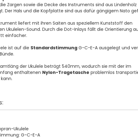
die Zargen sowie die Decke des Instruments sind aus Lindenholz
gt. Der Hals und die Kopfplatte sind aus dafür gängigem Nato gef
trument liefert mit ihren Saiten aus speziellem Kunststoff den
en Ukulelen-Sound. Durch die Dot-Inlays fällt die Orientierung 
ett einfacher.
ele ist auf die
Standardstimmung
G-C-E-A ausgelegt und ver
 Bünde.
amtläng der Ukulele beträgt 540mm, wodurch sie mit der im
umfang enthaltenen
Nylon-Tragetasche
problemlos transporti
 kann.
s:
opran-Ukulele
timmung: G-C-E-A