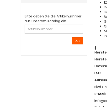
1
D
D
BITTE
Bitte geben Sie die Artikelnummer
B
GEBEN
aus unserem Katalog ein.
G
SIE
G
DIE
M
ARTIKELNUMMER
I
AUS
LOS
UNSEREM
§
KATALOG
Herste
EIN.
Herste
Unter
EMD
Adres
Blvd Gen
E-Mail
info@