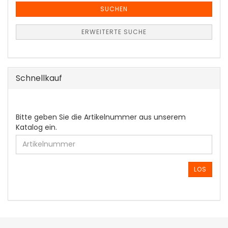
SUCHEN
ERWEITERTE SUCHE
Schnellkauf
BITTE
Bitte geben Sie die Artikelnummer aus unserem
GEBEN
Katalog ein.
SIE
DIE
ARTIKELNUMMER
AUS
LOS
UNSEREM
KATALOG
EIN.