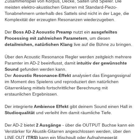
Zusammenspiel von Korpus, Decke, Saiten und Spieler. Die
meisten elektro-akustischen Gitarren mit Standard-Piezo-
Tonabnehmern unterhalb des Sattels sind nicht in der Lage, die
Komplexität der erzeugten Resonanzen wiederzugeben.
Der
Boss AD-2 Acoustic Preamp
nutzt ein
ausgefeiltes
Processing mit zahlreichen Parametern
, um diesen
detailreichen, natürlichen Klang
live auf die Bühne zu bringen.
Über den Acoustic Resonance Regler werden zeitgleich mehrere
Paramter im AD-2 beeinflusst, damit
intuitiv der gewünschte
Sound
gefunden werden kann.
Der
Acoustic Resonance-Effekt
analysiert das Eingangssignal
im Moment des Spielens und reproduziert den natürlichen
Gitarrenklang mittels fortschrittlicher Berechnung mit
erstaunlichen Ergebnissen.
Der integrierte
Ambience Effekt
gibt deinem Sound einen Hall in
Studioqualität
und verleiht ihm damit räumliche Tiefe.
Der AD-2 bietet
2 Ausgänge
- über die OUTPUT Buchse kann ein
Verstärker für Akustik-Gitarren angeschlossen werden, über den
LINE OUT
(TRS)
kann ein Mischpult oder Aufnahmegerät