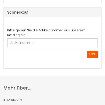
Schnellkauf
BITTE
Bitte geben Sie die Artikelnummer aus unserem
GEBEN
Katalog ein.
SIE
DIE
ARTIKELNUMMER
AUS
LOS
UNSEREM
KATALOG
EIN.
Mehr über...
Impressum