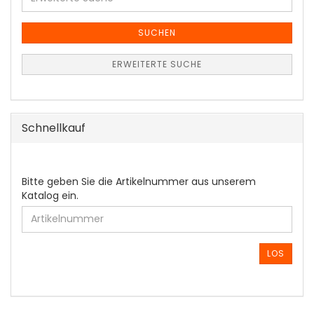
Suche
SUCHEN
ERWEITERTE SUCHE
Schnellkauf
BITTE
Bitte geben Sie die Artikelnummer aus unserem
GEBEN
Katalog ein.
SIE
DIE
ARTIKELNUMMER
AUS
LOS
UNSEREM
KATALOG
EIN.