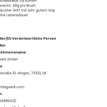
ächerbreite: ca 60mm
ewicht: 48g pro Brush
obuster Griff mit sehr gutem Grip
ohe Lebensdauer
ller/EU Verantwortliche Person
ller
nehmensname
werk GmbH
se
straße 10, Gingen, 73333, DE
chlagwerk.com
n
94896420