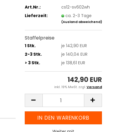
Art.Nr.:
cs12-sv602wh
Lieferzeit:
ca. 2-3 Tage
(Ausland abweichend)
Staffelpreise
1 Stk.
je 142,90 EUR
2-3 Stk.
je 140,04 EUR
> 3 Stk.
je 138,61 EUR
142,90 EUR
inkl. 19% MwSt. zzgl.
Versand
Weiter mit