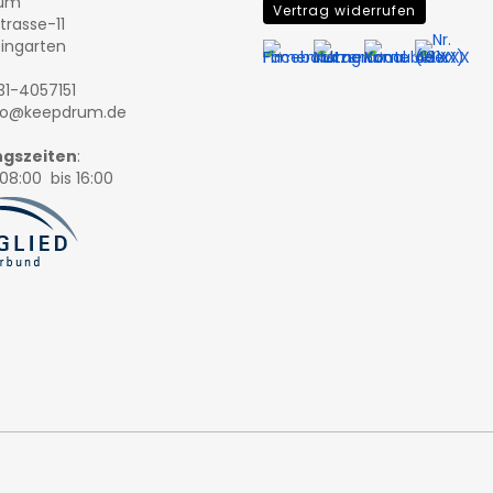
rum
Vertrag widerrufen
trasse-11
eingarten
131-4057151
nfo@keepdrum.de
gszeiten
:
08:00 bis 16:00