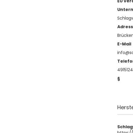
EU Ver
Unter
Schlag
Adres
Brücken
E-Mail
info@s
Telefo
491512
§
Herst
Schla
https:/