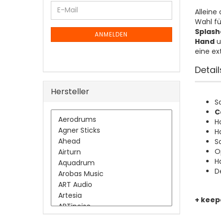
WEITER
E-
Alleine 
ZUR
Mail
Wahl fü
NEWSLETTER-
Splash
ANMELDUNG
ANMELDEN
Hand
u
eine ex
Detail
Hersteller
S
C
H
H
S
O
H
D
+ keep