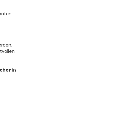
lanten
-
erden.
tvollen
icher
in