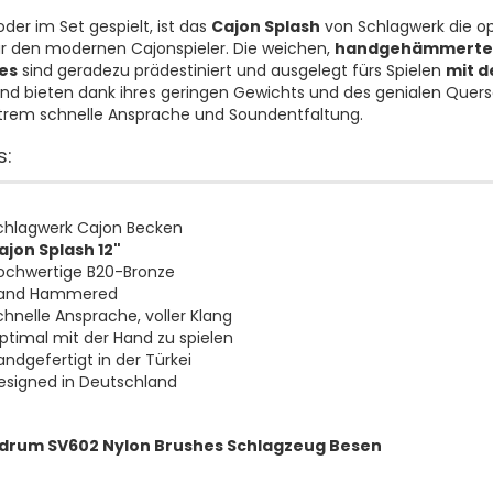
oder im Set gespielt, ist das
Cajon Splash
von Schlagwerk die o
r den modernen Cajonspieler. Die weichen,
handgehämmerte
es
sind geradezu prädestiniert und ausgelegt fürs Spielen
mit d
nd bieten dank ihres geringen Gewichts und des genialen Quers
trem schnelle Ansprache und Soundentfaltung.
s:
chlagwerk Cajon Becken
ajon Splash 12"
ochwertige B20-Bronze
and Hammered
chnelle Ansprache, voller Klang
ptimal mit der Hand zu spielen
andgefertigt in der Türkei
esigned in Deutschland
drum SV602 Nylon Brushes Schlagzeug Besen