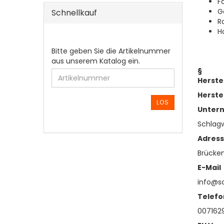
F
G
Schnellkauf
R
H
BITTE
Bitte geben Sie die Artikelnummer
GEBEN
aus unserem Katalog ein.
§
SIE
Herste
DIE
ARTIKELNUMMER
Herste
AUS
LOS
Unter
UNSEREM
KATALOG
Schlag
EIN.
Adres
Brücken
E-Mail
info@s
Telefo
007162