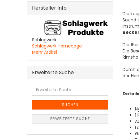
Hersteller Info
Die kee
Sound a
Instrum
Becke
Schlagwerk
Die 16c
Schlagwerk Homepage
Die Bes
Mehr Artikel
Rimshot
Durch 
Erweiterte Suche
der Han
Erweiterte
Suche
Details
SUCHEN
N
1 
ERWEITERTE SUCHE
A
L
G