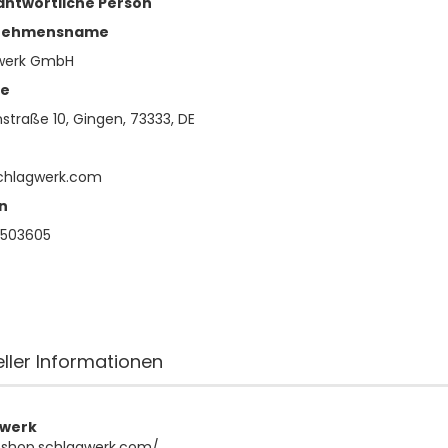
antwortliche Person
nehmensname
werk GmbH
se
straße 10, Gingen, 73333, DE
chlagwerk.com
n
4503605
eller Informationen
gwerk
/shop.schlagwerk.com/