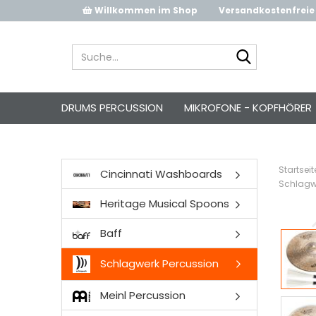
Willkommen im Shop
Versandkostenfreie 
Suche...
DRUMS PERCUSSION
MIKROFONE - KOPFHÖRER
Startseit
Cincinnati Washboards
Schlagw
Heritage Musical Spoons
Baff
Schlagwerk Percussion
Meinl Percussion