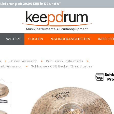
Lieferung ab 29,00 EUR in DE und AT
WEITERE
SUCHEN
%SONDERANGEBOTE%
INFO-CE
»
»
»
e
Drums Percussion
Percussion-Instrumente
»
erk Percussion
Schlagwerk CS12 Becken 12 mit Brushes