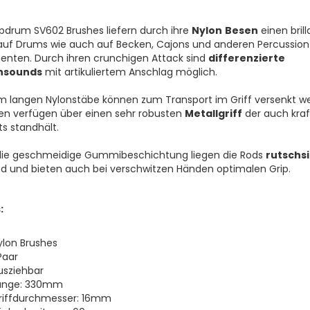
pdrum SV602 Brushes liefern durch ihre
Nylon
Besen
einen bril
uf Drums wie auch auf Becken, Cajons und anderen Percussion
enten. Durch ihren crunchigen Attack sind
differenzierte
nsounds
mit artikuliertem Anschlag möglich.
m langen Nylonstäbe können zum Transport im Griff versenkt w
en verfügen über einen sehr robusten
Metallgriff
der auch kraf
s standhält.
die geschmeidige Gummibeschichtung liegen die Rods
rutschs
d und bieten auch bei verschwitzen Händen optimalen Grip.
:
ylon Brushes
Paar
usziehbar
änge: 330mm
riffdurchmesser: 16mm