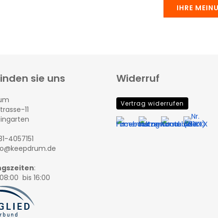
IHRE MEIN
finden sie uns
Widerruf
rum
Vertrag widerrufen
trasse-11
eingarten
131-4057151
nfo@keepdrum.de
gszeiten
:
08:00 bis 16:00