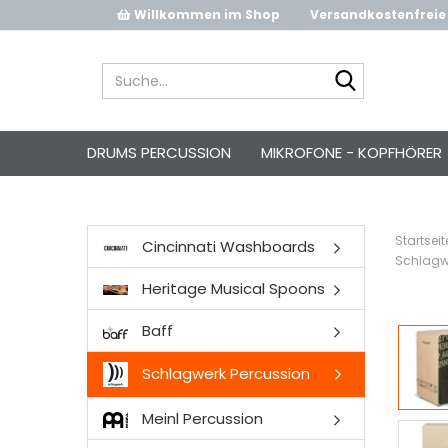
Willkommen im Shop
Versandkostenfreie 
Suche...
DRUMS PERCUSSION
MIKROFONE - KOPFHÖRER
Startseit
Cincinnati Washboards
Schlagw
Heritage Musical Spoons
Baff
Schlagwerk Percussion
Meinl Percussion