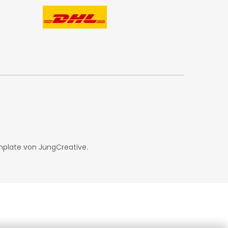
mplate von
JungCreative
.