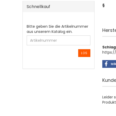
§
Schnellkauf
BITTE
Bitte geben Sie die Artikelnummer
Herst
GEBEN
aus unserem Katalog ein.
SIE
DIE
ARTIKELNUMMER
Schla
AUS
https:/
LOS
UNSEREM
KATALOG
tei
EIN.
Kunde
Leider 
Produkt