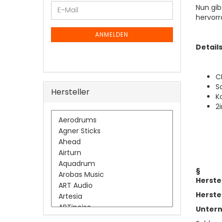
WEITER
Nun gib
E-
ZUR
hervorr
Mail
NEWSLETTER-
ANMELDUNG
ANMELDEN
Details
C
S
Hersteller
K
2
§
Herste
Herste
Unter