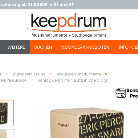
Lieferung ab 29,00 EUR in DE und AT
WEITERE
SUCHEN
%SONDERANGEBOTE%
INFO-CE
»
»
»
e
Drums Percussion
Percussion-Instrumente
»
erk Percussion
Schlagwerk CP404 BLK 2 in One Cajon