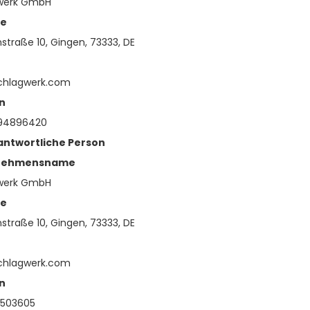
werk GmbH
se
straße 10, Gingen, 73333, DE
chlagwerk.com
n
94896420
antwortliche Person
nehmensname
werk GmbH
se
straße 10, Gingen, 73333, DE
chlagwerk.com
n
4503605