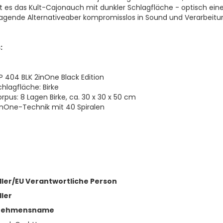
t es das Kult-Cajonauch mit dunkler Schlagfläche - optisch ein
agende Alternativeaber kompromisslos in Sound und Verarbeitu
:
P 404 BLK 2inOne Black Edition
chlagfläche: Birke
orpus: 8 Lagen Birke, ca. 30 x 30 x 50 cm
inOne-Technik mit 40 Spiralen
ller/EU Verantwortliche Person
ller
nehmensname