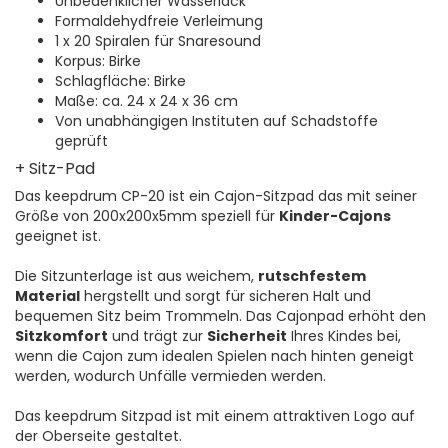
Unbedenklicher Wasserlack
Formaldehydfreie Verleimung
1 x 20 Spiralen für Snaresound
Korpus: Birke
Schlagfläche: Birke
Maße: ca. 24 x 24 x 36 cm
Von unabhängigen Instituten auf Schadstoffe
geprüft
+ Sitz-Pad
Das keepdrum CP-20 ist ein Cajon-Sitzpad das mit seiner
Größe von 200x200x5mm speziell für
Kinder-Cajons
geeignet ist.
Die Sitzunterlage ist aus weichem,
rutschfestem
Material
hergstellt und sorgt für sicheren Halt und
bequemen Sitz beim Trommeln. Das Cajonpad erhöht den
Sitzkomfort
und trägt zur
Sicherheit
Ihres Kindes bei,
wenn die Cajon zum idealen Spielen nach hinten geneigt
werden, wodurch Unfälle vermieden werden.
Das keepdrum Sitzpad ist mit einem attraktiven Logo auf
der Oberseite gestaltet.