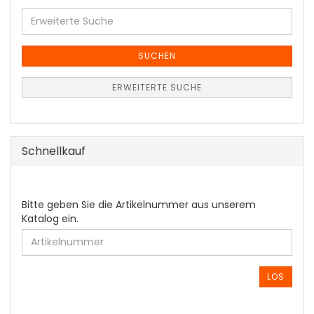
Erweiterte
Suche
SUCHEN
ERWEITERTE SUCHE
Schnellkauf
BITTE
Bitte geben Sie die Artikelnummer aus unserem
GEBEN
Katalog ein.
SIE
DIE
ARTIKELNUMMER
AUS
LOS
UNSEREM
KATALOG