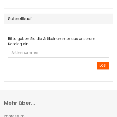
Schnellkauf
BITTE
Bitte geben Sie die Artikelnummer aus unserem
GEBEN
Katalog ein.
SIE
DIE
ARTIKELNUMMER
AUS
LOS
UNSEREM
KATALOG
EIN.
Mehr über...
Impressum