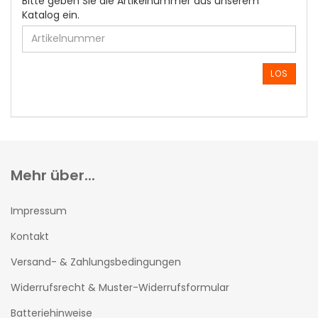
Bitte geben Sie die Artikelnummer aus unserem
GEBEN
Katalog ein.
SIE
DIE
ARTIKELNUMMER
AUS
LOS
UNSEREM
KATALOG
EIN.
Mehr über...
Impressum
Kontakt
Versand- & Zahlungsbedingungen
Widerrufsrecht & Muster-Widerrufsformular
Batteriehinweise