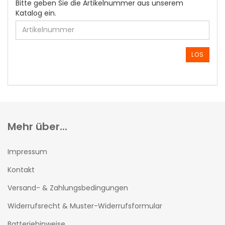
BITTE
Bitte geben Sie die Artikelnummer aus unserem
GEBEN
Katalog ein.
SIE
DIE
ARTIKELNUMMER
AUS
LOS
UNSEREM
KATALOG
EIN.
Mehr über...
Impressum
Kontakt
Versand- & Zahlungsbedingungen
Widerrufsrecht & Muster-Widerrufsformular
Batteriehinweise