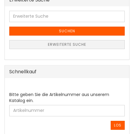
Erweiterte
Suche
SUCHEN
ERWEITERTE SUCHE
Schnellkauf
BITTE
Bitte geben Sie die Artikelnummer aus unserem
GEBEN
Katalog ein.
SIE
DIE
ARTIKELNUMMER
AUS
LOS
UNSEREM