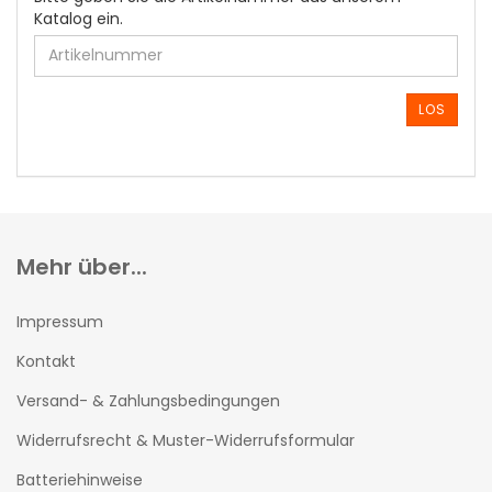
GEBEN
Katalog ein.
SIE
DIE
ARTIKELNUMMER
AUS
LOS
UNSEREM
KATALOG
EIN.
Mehr über...
Impressum
Kontakt
Versand- & Zahlungsbedingungen
Widerrufsrecht & Muster-Widerrufsformular
Batteriehinweise