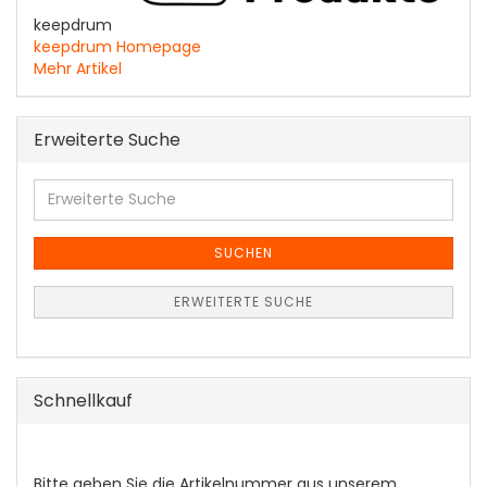
keepdrum
keepdrum Homepage
Mehr Artikel
Erweiterte Suche
Erweiterte
Suche
SUCHEN
ERWEITERTE SUCHE
Schnellkauf
BITTE
Bitte geben Sie die Artikelnummer aus unserem