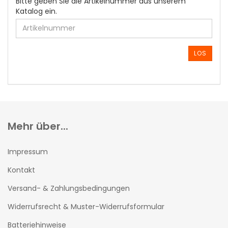
BITTE
Bitte geben Sie die Artikelnummer aus unserem
GEBEN
Katalog ein.
SIE
DIE
ARTIKELNUMMER
AUS
LOS
UNSEREM
KATALOG
EIN.
Mehr über...
Impressum
Kontakt
Versand- & Zahlungsbedingungen
Widerrufsrecht & Muster-Widerrufsformular
Batteriehinweise