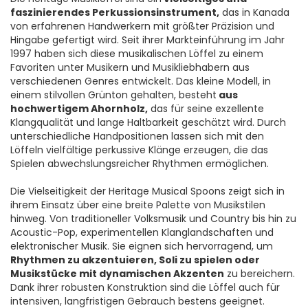
faszinierendes Perkussionsinstrument,
das in Kanada
von erfahrenen Handwerkern mit größter Präzision und
Hingabe gefertigt wird. Seit ihrer Markteinführung im Jahr
1997 haben sich diese musikalischen Löffel zu einem
Favoriten unter Musikern und Musikliebhabern aus
verschiedenen Genres entwickelt. Das kleine Modell, in
einem stilvollen Grünton gehalten, besteht
aus
hochwertigem Ahornholz,
das für seine exzellente
Klangqualität und lange Haltbarkeit geschätzt wird. Durch
unterschiedliche Handpositionen lassen sich mit den
Löffeln vielfältige perkussive Klänge erzeugen, die das
Spielen abwechslungsreicher Rhythmen ermöglichen.
Die Vielseitigkeit der Heritage Musical Spoons zeigt sich in
ihrem Einsatz über eine breite Palette von Musikstilen
hinweg. Von traditioneller Volksmusik und Country bis hin zu
Acoustic-Pop, experimentellen Klanglandschaften und
elektronischer Musik. Sie eignen sich hervorragend, um
Rhythmen zu akzentuieren, Soli zu spielen oder
Musikstücke mit dynamischen Akzenten
zu bereichern.
Dank ihrer robusten Konstruktion sind die Löffel auch für
intensiven, langfristigen Gebrauch bestens geeignet.