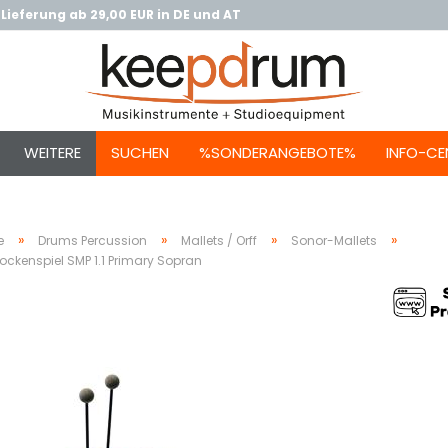
Lieferung ab 29,00 EUR in DE und AT
WEITERE
SUCHEN
%SONDERANGEBOTE%
INFO-CE
»
»
»
»
e
Drums Percussion
Mallets / Orff
Sonor-Mallets
ockenspiel SMP 1.1 Primary Sopran