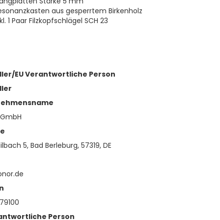
langplatten Stärke 5 mm
esonanzkasten aus gesperrtem Birkenholz
kl. 1 Paar Filzkopfschlägel SCH 23
ller/EU Verantwortliche Person
ller
nehmensname
 GmbH
se
lbach 5, Bad Berleburg, 57319, DE
onor.de
n
79100
antwortliche Person