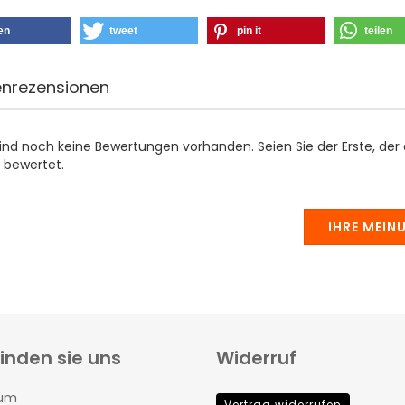
len
tweet
pin it
teilen
nrezensionen
sind noch keine Bewertungen vorhanden. Seien Sie der Erste, der
 bewertet.
IHRE MEIN
finden sie uns
Widerruf
rum
Vertrag widerrufen