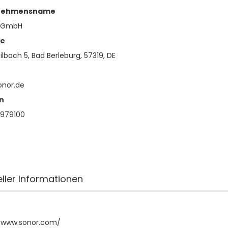
nehmensname
 GmbH
se
lbach 5, Bad Berleburg, 57319, DE
onor.de
n
979100
eller Informationen
//www.sonor.com/