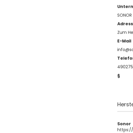
Unter
SONOR
Adres
Zum Hei
E-Mail
info@s
Telefo
490275
§
Herst
Sonor
https: