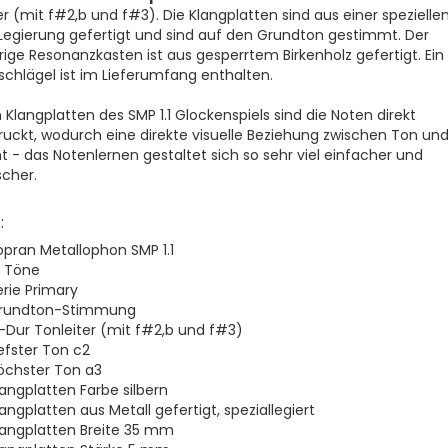
er (mit f#2,b und f#3). Die Klangplatten sind aus einer spezielle
Legierung gefertigt und sind auf den Grundton gestimmt. Der
ige Resonanzkasten ist aus gesperrtem Birkenholz gefertigt. Ein
fschlägel ist im Lieferumfang enthalten.
 Klangplatten des SMP 1.1 Glockenspiels sind die Noten direkt
uckt, wodurch eine direkte visuelle Beziehung zwischen Ton un
t - das Notenlernen gestaltet sich so sehr viel einfacher und
scher.
:
opran Metallophon SMP 1.1
6 Töne
erie Primary
rundton-Stimmung
-Dur Tonleiter (mit f#2,b und f#3)
iefster Ton c2
öchster Ton a3
langplatten Farbe silbern
angplatten aus Metall gefertigt, speziallegiert
langplatten Breite 35 mm