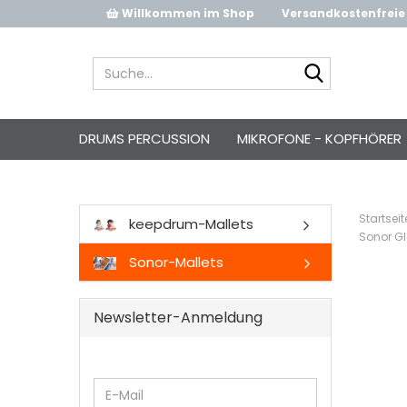
Willkommen im Shop
Versandkostenfreie 
Suche...
DRUMS PERCUSSION
MIKROFONE - KOPFHÖRER
Startseit
keepdrum-Mallets
Sonor Gl
Sonor-Mallets
Newsletter-Anmeldung
WEITER
E-
ZUR