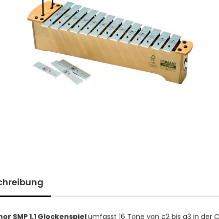
chreibung
or SMP 1.1 Glockenspiel
umfasst 16 Töne von c2 bis a3 in der 