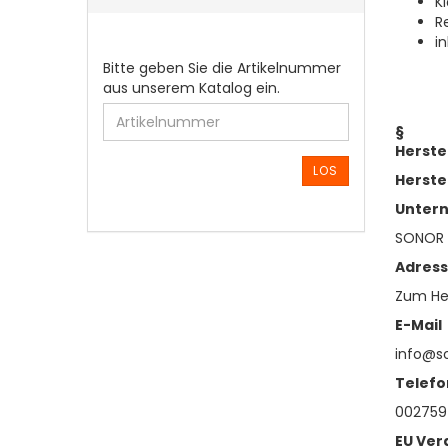
K
R
in
BITTE
Bitte geben Sie die Artikelnummer
GEBEN
aus unserem Katalog ein.
SIE
DIE
§
ARTIKELNUMMER
Herste
AUS
LOS
Herste
UNSEREM
KATALOG
Unter
EIN.
SONOR
Adres
Zum Hei
E-Mail
info@s
Telefo
002759
EU Ver