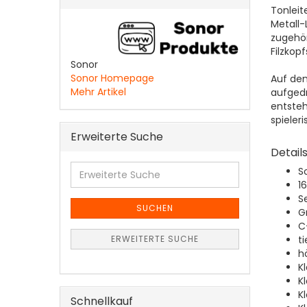
Tonleit
Metall-
zugehör
Filzkop
Sonor
Sonor Homepage
Auf den
Mehr Artikel
aufgedr
entsteh
spieleri
Erweiterte Suche
Details
Erweiterte
S
Suche
1
S
SUCHEN
G
C
t
ERWEITERTE SUCHE
h
K
Kl
K
Schnellkauf