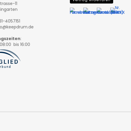
trasse-11
eingarten
131-4057151
nfo@keepdrum.de
gszeiten
:
08:00 bis 16:00