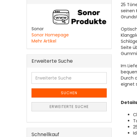
25 Tön
seinen 
Grunds
Sonor
Optisch
Sonor Homepage
Klangpl
Mehr Artikel
Schläge
Seite ü
Gummik
Erweiterte Suche
Im Lief
bequem 
Erweiterte
Durch 
Suche
eignet 
SUCHEN
Details
ERWEITERTE SUCHE
C
T
2
I
Schnellkauf