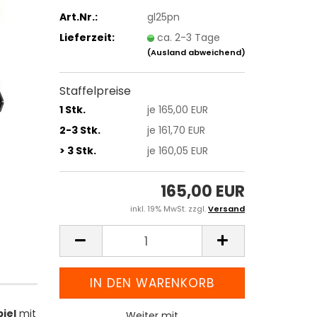
Art.Nr.:
gl25pn
Lieferzeit:
ca. 2-3 Tage
(Ausland abweichend)
Staffelpreise
1 Stk.
je 165,00 EUR
2-3 Stk.
je 161,70 EUR
> 3 Stk.
je 160,05 EUR
165,00 EUR
inkl. 19% MwSt. zzgl.
Versand
iel
mit
Weiter mit