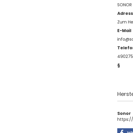
SONOR
Adres
Zum Hei
E-Mail
info@s
Telefo
490275
§
Herst
Sonor
https:
tei