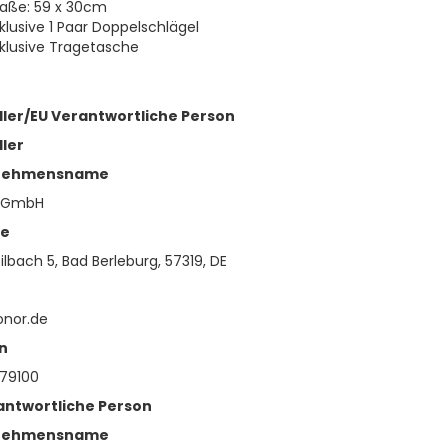
aße: 59 x 30cm
nklusive 1 Paar Doppelschlägel
nklusive Tragetasche
ller/EU Verantwortliche Person
ller
nehmensname
 GmbH
se
lbach 5, Bad Berleburg, 57319, DE
onor.de
n
79100
antwortliche Person
nehmensname