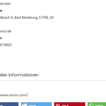
 GmbH
se
lbach 5, Bad Berleburg, 57319, DE
onor.de
n
979100
eller Informationen
//www.sonor.com/
len
tweet
pin it
teilen