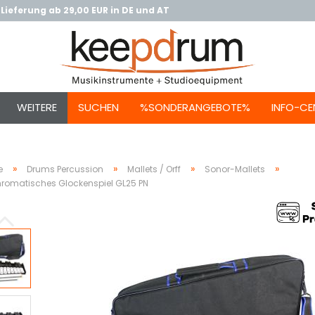
Lieferung ab 29,00 EUR in DE und AT
WEITERE
SUCHEN
%SONDERANGEBOTE%
INFO-CE
»
»
»
»
e
Drums Percussion
Mallets / Orff
Sonor-Mallets
romatisches Glockenspiel GL25 PN