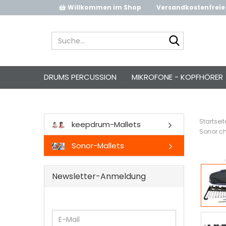
Willkommen im Shop
Versandkostenfreie 
Suche...
DRUMS PERCUSSION
MIKROFONE - KOPFHÖRER
Startseit
keepdrum-Mallets
Sonor ch
Sonor-Mallets
Newsletter-Anmeldung
WEITER
E-
ZUR