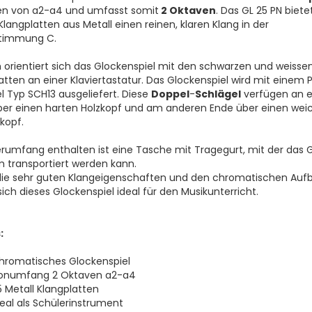
en von a2-a4 und umfasst somit
2 Oktaven
. Das GL 25 PN biete
Klangplatten aus Metall einen reinen, klaren Klang in der
timmung C.
 orientiert sich das Glockenspiel mit den schwarzen und weisse
atten an einer Klaviertastatur. Das Glockenspiel wird mit einem 
l Typ SCH13 ausgeliefert. Diese
Doppel
-
Schlägel
verfügen an e
ber einen harten Holzkopf und am anderen Ende über einen wei
opf.
erumfang enthalten ist eine Tasche mit Tragegurt, mit der das 
transportiert werden kann.
die sehr guten Klangeigenschaften und den chromatischen Auf
sich dieses Glockenspiel ideal für den Musikunterricht.
:
hromatisches Glockenspiel
onumfang 2 Oktaven a2-a4
5 Metall Klangplatten
deal als Schülerinstrument