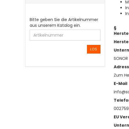
M
I
I
BITTE
Bitte geben Sie die Artikelnummer
GEBEN
aus unserem Katalog ein.
§
SIE
Herste
DIE
Herste
ARTIKELNUMMER
AUS
LOS
Unter
UNSEREM
SONOR
KATALOG
EIN.
Adres
Zum Hei
E-Mail
info@s
Telefo
002759
EU Ver
Unter