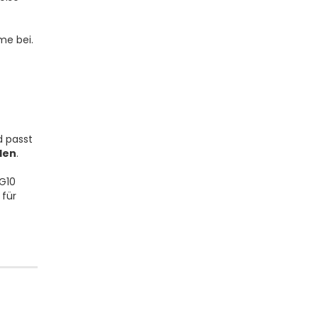
me bei.
d passt
len
.
G10
k
für