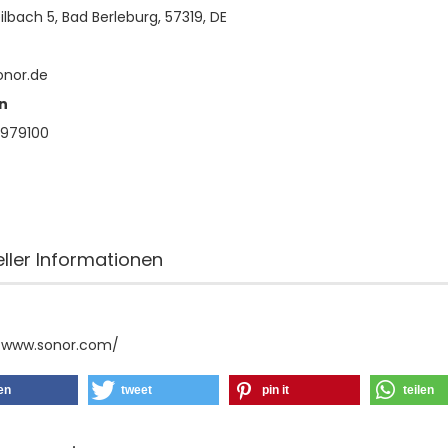
lbach 5, Bad Berleburg, 57319, DE
onor.de
n
979100
eller Informationen
//www.sonor.com/
len
tweet
pin it
teilen