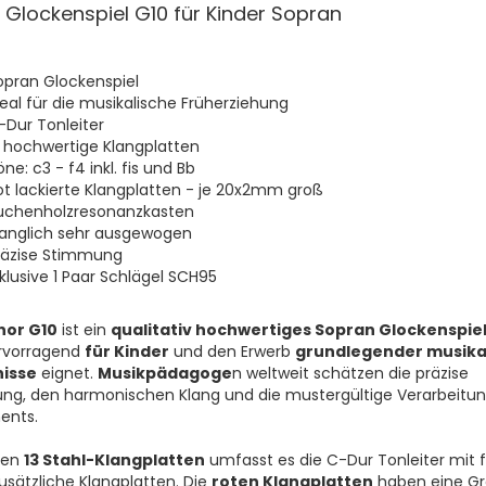
 Glockenspiel G10 für Kinder Sopran
opran Glockenspiel
deal für die musikalische Früherziehung
-Dur Tonleiter
3 hochwertige Klangplatten
ne: c3 - f4 inkl. fis und Bb
ot lackierte Klangplatten - je 20x2mm groß
uchenholzresonanzkasten
langlich sehr ausgewogen
räzise Stimmung
nklusive 1 Paar Schlägel SCH95
nor G10
ist ein
qualitativ hochwertiges Sopran Glockenspie
ervorragend
für Kinder
und den Erwerb
grundlegender musika
isse
eignet.
Musikpädagoge
n weltweit schätzen die präzise
g, den harmonischen Klang und die mustergültige Verarbeitun
ents.
nen
13 Stahl-Klangplatten
umfasst es die C-Dur Tonleiter mit f
zusätzliche Klangplatten. Die
roten Klangplatten
haben eine G