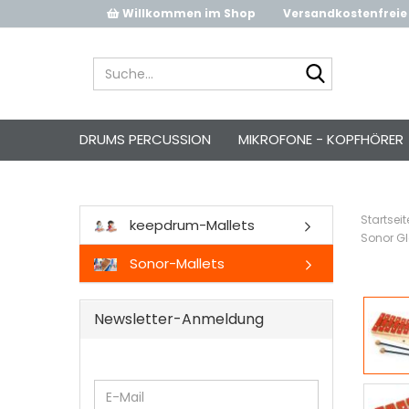
Willkommen im Shop
Versandkostenfreie 
Suche...
DRUMS PERCUSSION
MIKROFONE - KOPFHÖRER
Startseit
keepdrum-Mallets
Sonor Gl
Sonor-Mallets
Newsletter-Anmeldung
WEITER
E-
ZUR