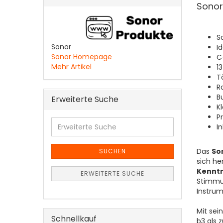
Sonor
S
Sonor
I
Sonor Homepage
C
Mehr Artikel
1
Tö
R
B
Erweiterte Suche
K
P
Erweiterte
I
Suche
Das
So
SUCHEN
sich h
Kenntn
ERWEITERTE SUCHE
Stimmun
Instrum
Mit sei
Schnellkauf
b3 als 