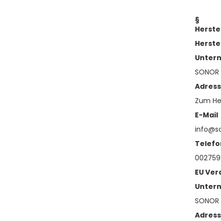
§
Herste
Herste
Unter
SONOR
Adres
Zum Hei
E-Mail
info@s
Telefo
002759
EU Ver
Unter
SONOR
Adres