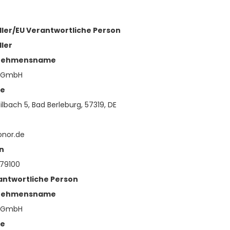
ller/EU Verantwortliche Person
ller
nehmensname
 GmbH
se
lbach 5, Bad Berleburg, 57319, DE
onor.de
n
79100
antwortliche Person
nehmensname
 GmbH
se