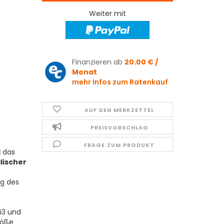
Weiter mit
Finanzieren ab
20.00 € /
Monat
mehr Infos zum Ratenkauf
AUF DEN MERKZETTEL
PREISVORSCHLAG
FRAGE ZUM PRODUKT
l
das
lischer
g des
i3 und
röße