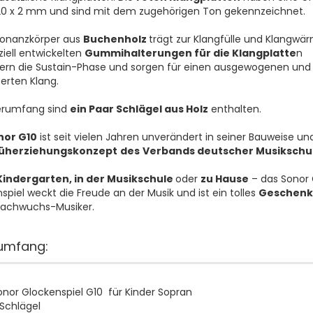
20 x 2 mm und sind mit dem zugehörigen Ton gekennzeichnet.
sonanzkörper aus
Buchenholz
trägt zur Klangfülle und Klangwär
ziell entwickelten
Gummihalterungen für die Klangplatte
n
ern die Sustain-Phase und sorgen für einen ausgewogenen und
erten Klang.
ferumfang sind
ein Paar Schlägel aus Holz
enthalten.
nor G10
ist seit vielen Jahren unverändert in seiner Bauweise un
üherziehungskonzept
des
Verbands deutscher Musikschu
Kindergarten, in der Musikschule
oder
zu Hause
– das Sonor 
spiel weckt die Freude an der Musik und ist ein tolles
Geschen
Nachwuchs-Musiker.
rumfang:
onor Glockenspiel G10 für Kinder Sopran
 Schlägel