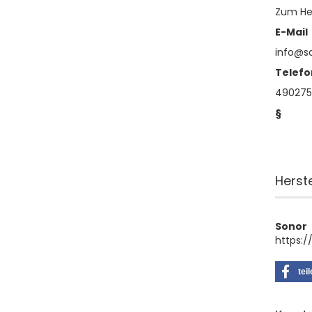
Zum Hei
E-Mail
info@s
Telefo
490275
§
Herst
Sonor
https:
tei