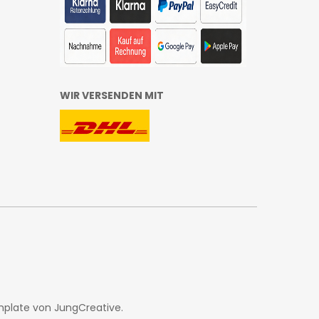
WIR VERSENDEN MIT
mplate von
JungCreative
.