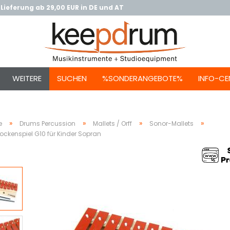
Lieferung ab 29,00 EUR in DE und AT
WEITERE
SUCHEN
%SONDERANGEBOTE%
INFO-CE
»
»
»
»
e
Drums Percussion
Mallets / Orff
Sonor-Mallets
ockenspiel G10 für Kinder Sopran