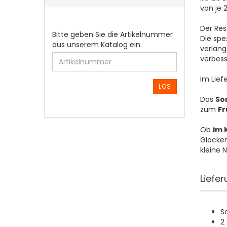
von je 
Der Re
BITTE
Bitte geben Sie die Artikelnummer
Die spe
GEBEN
aus unserem Katalog ein.
verläng
SIE
verbess
DIE
ARTIKELNUMMER
Im Lie
AUS
LOS
UNSEREM
Das
So
KATALOG
zum
Fr
EIN.
Ob
im 
Glocken
kleine 
Liefe
S
2