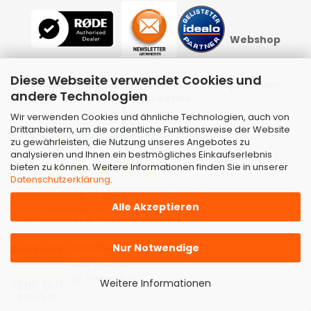
Webshop
Diese Webseite verwendet Cookies und
erstellen
mit Gambio.de © 2026 | Template von
andere Technologien
JungCreative
.
Wir verwenden Cookies und ähnliche Technologien, auch von
Drittanbietern, um die ordentliche Funktionsweise der Website
zu gewährleisten, die Nutzung unseres Angebotes zu
analysieren und Ihnen ein bestmögliches Einkaufserlebnis
bieten zu können. Weitere Informationen finden Sie in unserer
Datenschutzerklärung
.
Alle Akzeptieren
Nur Notwendige
Kundenbewertungen
Weitere Informationen
SEHR GUT
4.86 / 5.00