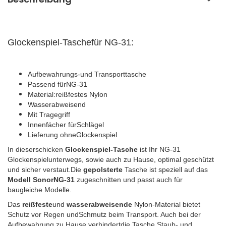
Glockenspiel-Taschefür NG-31:
Aufbewahrungs-und Transporttasche
Passend fürNG-31
Material:reißfestes Nylon
Wasserabweisend
Mit Tragegriff
Innenfächer fürSchlägel
Lieferung ohneGlockenspiel
In dieserschicken
Glockenspiel-Tasche
ist Ihr NG-31
Glockenspielunterwegs, sowie auch zu Hause, optimal geschützt
und sicher verstaut.Die
gepolsterte
Tasche ist speziell auf das
Modell SonorNG-31
zugeschnitten und passt auch für
baugleiche Modelle.
Das
reißfeste
und
wasserabweisende
Nylon-Material bietet
Schutz vor Regen undSchmutz beim Transport. Auch bei der
Aufbewahrung zu Hause verhindertdie Tasche Staub- und