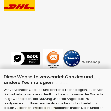
Webshop
Diese Webseite verwendet Cookies und
erstellen
mit Gambio.de © 2026 | Template von
andere Technologien
JungCreative
.
Wir verwenden Cookies und ähnliche Technologien, auch von
Drittanbietern, um die ordentliche Funktionsweise der Website
zu gewährleisten, die Nutzung unseres Angebotes zu
analysieren und Ihnen ein bestmögliches Einkaufserlebnis
bieten zu können. Weitere Informationen finden Sie in unserer