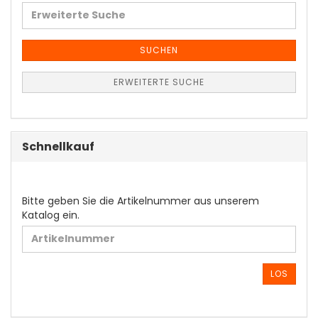
Erweiterte
Suche
SUCHEN
ERWEITERTE SUCHE
Schnellkauf
BITTE
Bitte geben Sie die Artikelnummer aus unserem
GEBEN
Katalog ein.
SIE
DIE
ARTIKELNUMMER
AUS
LOS
UNSEREM
KATALOG
EIN.