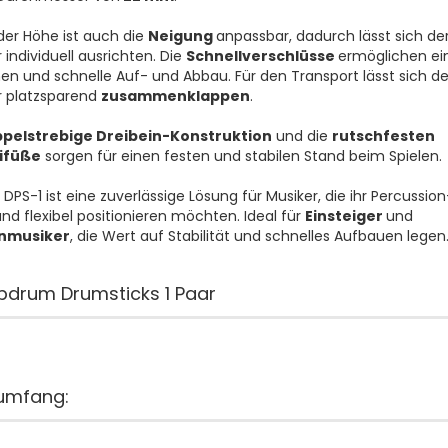
er Höhe ist auch die
Neigung
anpassbar, dadurch lässt sich de
 individuell ausrichten. Die
Schnellverschlüsse
ermöglichen ei
en und schnelle Auf- und Abbau. Für den Transport lässt sich de
r platzsparend
zusammenklappen
.
pelstrebige Dreibein-Konstruktion
und die
rutschfesten
füße
sorgen für einen festen und stabilen Stand beim Spielen.
 DPS-1 ist eine zuverlässige Lösung für Musiker, die ihr Percussio
und flexibel positionieren möchten. Ideal für
Einsteiger
und
nmusiker
, die Wert auf Stabilität und schnelles Aufbauen legen
pdrum Drumsticks 1 Paar
rumfang: