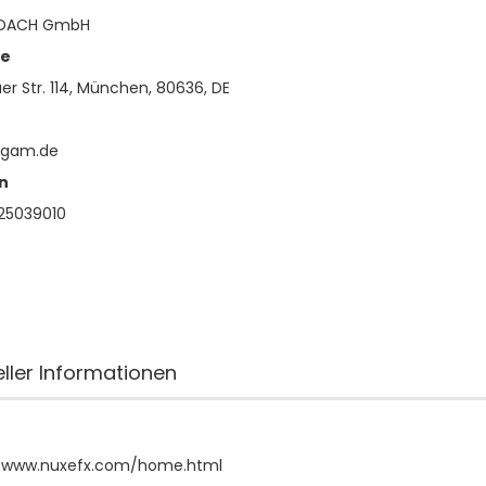
 DACH GmbH
se
r Str. 114, München, 80636, DE
lgam.de
n
25039010
eller Informationen
//www.nuxefx.com/home.html