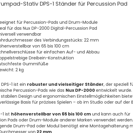
rumpad-Stativ DPS-1 Ständer für Percussion Pad
eeignet für Percussion-Pads und Drum-Module
deal für das Nux DP-2000 Digital-Percussion Pad
niversell verwendbar
ohrdurchmesser des Verbindungsstücks: 22 mm
öhenverstellbar von 65 bis 100 cm
chnellverschlüsse für einfachen Auf- und Abbau
oppelstrebige Dreibein-Konstruktion
utschfeste Gummifüße
ewicht: 2 kg
 DPS-1 ist ein
robuster und vielseitiger Ständer
, der speziell f
nische Percussion-Pads wie das
Nux DP-2000
entwickelt wurde.
stabilen Design und ergonomischen Einstellmöglichkeiten bietet
verlässige Basis für präzises Spielen – ob im Studio oder auf der 
-1 ist
höhenverstellbar von 65 bis 100 cm
und kann auch für
sion Pads oder Drum-Module anderer Marken verwendet werden.
igende Drum-Pad oder Modul benötigt eine Montagehalterung m
Durchmesser von
22 mm
.