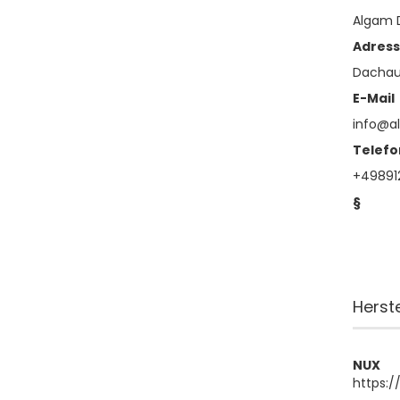
Algam
Adres
Dachaue
E-Mail
info@a
Telefo
+49891
§
Herst
NUX
https: