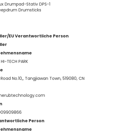
ux Drumpad-Stativ DPS-1
eepdrum Drumsticks
ller/EU Verantwortliche Person
ller
nehmensname
 HI-TECH PARK
se
h Road No.10,, Tangjiawan Town, 519080, CN
herubtechnology.com
n
009909866
antwortliche Person
nehmensname