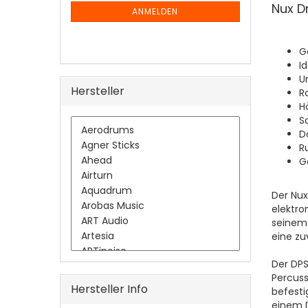
Nux D
ANMELDUNG
ANMELDEN
G
I
U
Hersteller
R
H
S
D
R
G
Der Nux
elektro
seinem 
eine zu
Der DPS
Percus
Hersteller Info
befest
einem 