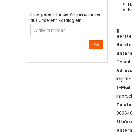
N
k
BITTE
Bitte geben Sie die Artikelnummer
GEBEN
aus unserem Katalog ein.
SIE
§
DIE
Herste
ARTIKELNUMMER
AUS
Herste
LOS
UNSEREM
Unter
KATALOG
EIN.
Cherub
Adres
Keji 9t
E-Mail
info@c
Telefo
00864
EU Ver
Unter