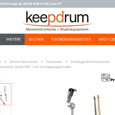
Lieferung ab 29,00 EUR in DE und AT
WEITERE
SUCHEN
%SONDERANGEBOTE%
INFO-CE
»
»
»
e
Drums Percussion
Hardware
Sonstige Drumhardware
Drumpad-Stativ DPS-1 mit Schlagzeugstöcken