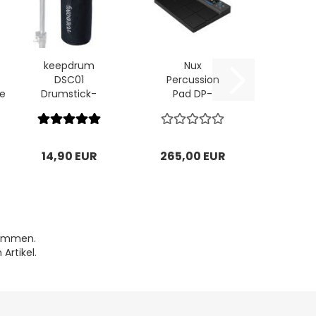
keepdrum
Nux
DSC01
Percussion
e
Drumstick-
Pad DP-
Halter
2000 E-
Drum
14,90 EUR
265,00 EUR
nommen.
Artikel.