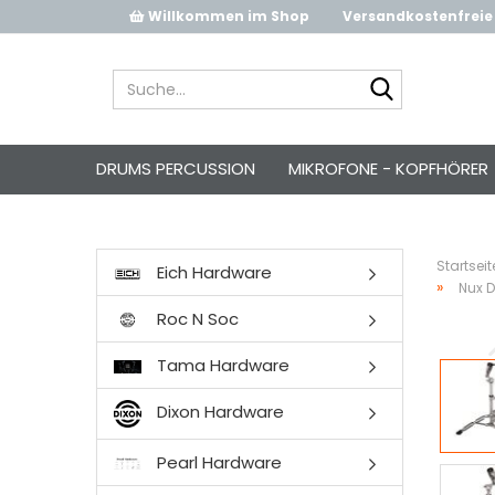
Willkommen im Shop
Versandkostenfreie 
Suche...
DRUMS PERCUSSION
MIKROFONE - KOPFHÖRER
Startseit
Eich Hardware
»
Nux 
Roc N Soc
Tama Hardware
Dixon Hardware
Pearl Hardware