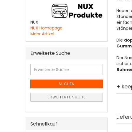
Neben d
Ständer
NUX
einfach
NUX Homepage
Stände
Mehr Artikel
Die
dop
Gummi
Erweiterte Suche
Der Nux
sicher 
Erweiterte
Bühne
Suche
SUCHEN
+ kee
ERWEITERTE SUCHE
Liefe
Schnellkauf