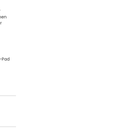
r
nen
r
n-Pad
.