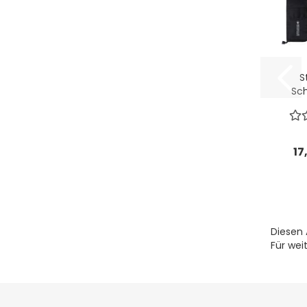
S
Sch
17
Diesen 
Für wei