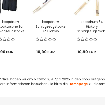
keepdrum
keepdrum
keepdrum 5A
tocktasche für
Schlagzeugstöcke
Hickory
lagzeugstöcke...
7A Hickory
Schlagzeugstöck
Drumsticks...
1 Paar...
,90 EUR
10,90 EUR
10,90 EUR
Artikel haben wir am Mittwoch, 9. April 2025 in den Shop aufge
tere Informationen besuchen Sie bitte die
Homepage
zu diesem 