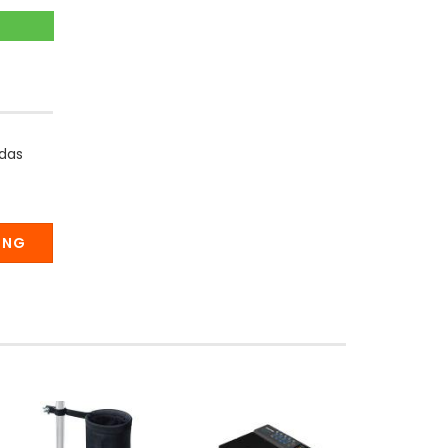
 das
UNG