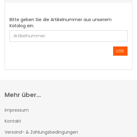
BITTE
Bitte geben Sie die Artikelnummer aus unserem
GEBEN
Katalog ein.
SIE
DIE
ARTIKELNUMMER
AUS
LOS
UNSEREM
KATALOG
EIN.
Mehr über...
Impressum
Kontakt
Versand- & Zahlungsbedingungen