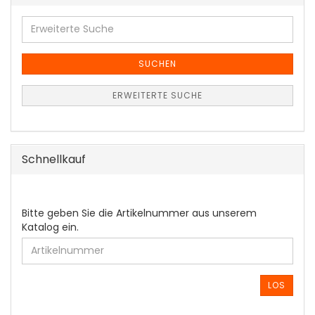
Erweiterte
Suche
SUCHEN
ERWEITERTE SUCHE
Schnellkauf
BITTE
Bitte geben Sie die Artikelnummer aus unserem
GEBEN
Katalog ein.
SIE
DIE
ARTIKELNUMMER
AUS
LOS
UNSEREM
KATALOG