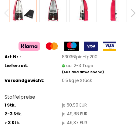
Art.Nr.:
830361pic-fp200
Lieferzeit:
ca. 2-3 Tage
(Ausland abweichend)
Versandgewicht:
0.5
kg je Stück
Staffelpreise
1 Stk.
je 50,90 EUR
2-3 Stk.
je 49,88 EUR
> 3 Stk.
je 49,37 EUR