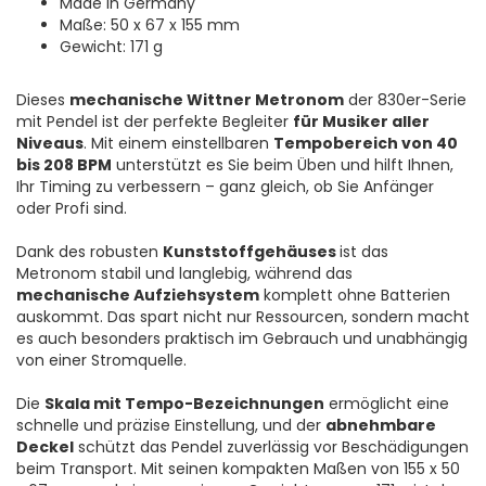
Made in Germany
Maße: 50 x 67 x 155 mm
Gewicht: 171 g
Dieses
mechanische Wittner Metronom
der 830er-Serie
mit Pendel ist der perfekte Begleiter
für Musiker aller
Niveaus
. Mit einem einstellbaren
Tempobereich von 40
bis 208 BPM
unterstützt es Sie beim Üben und hilft Ihnen,
Ihr Timing zu verbessern – ganz gleich, ob Sie Anfänger
oder Profi sind.
Dank des robusten
Kunststoffgehäuses
ist das
Metronom stabil und langlebig, während das
mechanische Aufziehsystem
komplett ohne Batterien
auskommt. Das spart nicht nur Ressourcen, sondern macht
es auch besonders praktisch im Gebrauch und unabhängig
von einer Stromquelle.
Die
Skala mit Tempo-Bezeichnungen
ermöglicht eine
schnelle und präzise Einstellung, und der
abnehmbare
Deckel
schützt das Pendel zuverlässig vor Beschädigungen
beim Transport. Mit seinen kompakten Maßen von 155 x 50