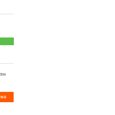
 das
UNG