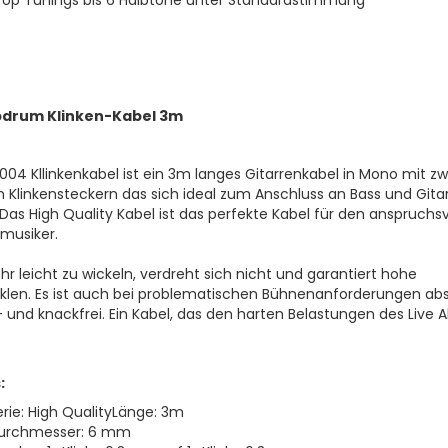
rop Tunings bis 6 Halbtöne unter Standardstimmung
drum Klinken-Kabel 3m
04 Kllinkenkabel ist ein 3m langes Gitarrenkabel in Mono mit zw
Klinkensteckern das sich ideal zum Anschluss an Bass und Gita
 Das High Quality Kabel ist das perfekte Kabel für den anspruchsv
musiker.
sehr leicht zu wickeln, verdreht sich nicht und garantiert hohe
klen. Es ist auch bei problematischen Bühnenanforderungen abs
 und knackfrei. Ein Kabel, das den harten Belastungen des Live A
:
erie: High QualityLänge: 3m
urchmesser: 6 mm