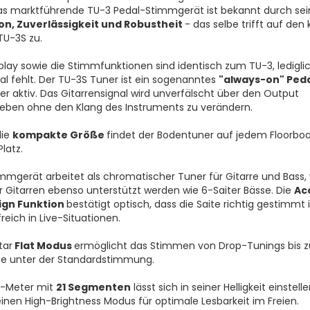
as marktführende TU-3 Pedal-Stimmgerät ist bekannt durch sei
ion, Zuverlässigkeit und Robustheit
- das selbe trifft auf den 
TU-3S zu.
play sowie die Stimmfunktionen sind identisch zum TU-3, ledigli
l fehlt. Der TU-3S Tuner ist ein sogenanntes
"always-on" Peda
er aktiv. Das Gitarrensignal wird unverfälscht über den Output
ben ohne den Klang des Instruments zu verändern.
die
kompakte Größe
findet der Bodentuner auf jedem Floorbo
latz.
mmgerät arbeitet als chromatischer Tuner für Gitarre und Bass,
r Gitarren ebenso unterstützt werden wie 6-Saiter Bässe. Die
Ac
Sign Funktion
bestätigt optisch, dass die Saite richtig gestimmt i
freich in Live-Situationen.
tar
Flat Modus
ermöglicht das Stimmen von Drop-Tunings bis z
ne unter der Standardstimmung.
D-Meter mit
21 Segmenten
lässt sich in seiner Helligkeit einstell
einen High-Brightness Modus für optimale Lesbarkeit im Freien.