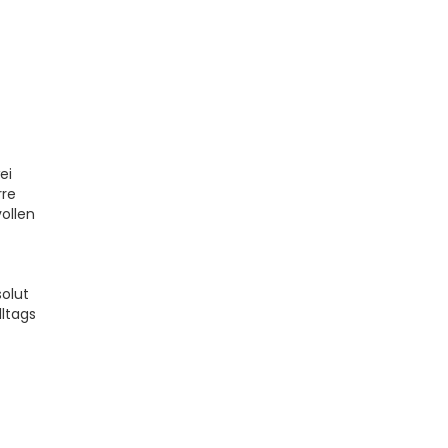
ei
rre
ollen
olut
lltags