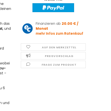
ne
kleinen
ch das
Finanzieren ab
20.00 € /
l,
und
Monat
mehr Infos zum Ratenkauf
AUF DEN MERKZETTEL
ard
PREISVORSCHLAG
 wobei
FRAGE ZUM PRODUKT
cu-
st -
u 6
en und