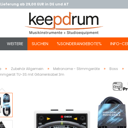
Lieferung ab 29,00 EUR in DE und AT
WEITERE
SUCHEN
%SONDERANGEBOTE%
INFO-CE
»
»
»
»
e
Zubehör Allgemein
Metronome - Stimmgeräte
Boss
mmgerät TU-3S mit Gitarrenkabel 3m