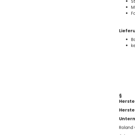
S
M
F
Liefer
B
k
§
Herste
Herste
Unter
Roland 