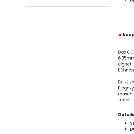
D
EIN.
★
keep
Das GC0
6,35mm 
eignet.
Bühnen
Es ist 
Biegezy
rausch-
trotzt.
Details
S
D