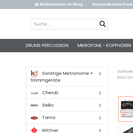
Willkommen im Shop
Versandkostenfreie 
Suche...
DRUMS PERCUSSION
MIKROFONE - KOPFHÖRER
Startseit
Sonstige Metronome +
Boss Sti
Stimmgeräte
Cherub
Seiko
Tama
Wittner