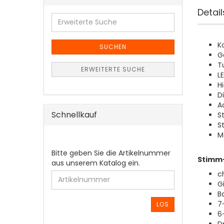
Detail
Erweiterte
Suche
K
SUCHEN
G
T
ERWEITERTE SUCHE
L
H
D
A
Schnellkauf
S
S
M
BITTE
Bitte geben Sie die Artikelnummer
Stimm
GEBEN
aus unserem Katalog ein.
SIE
c
DIE
G
ARTIKELNUMMER
B
AUS
7
LOS
UNSEREM
6
KATALOG