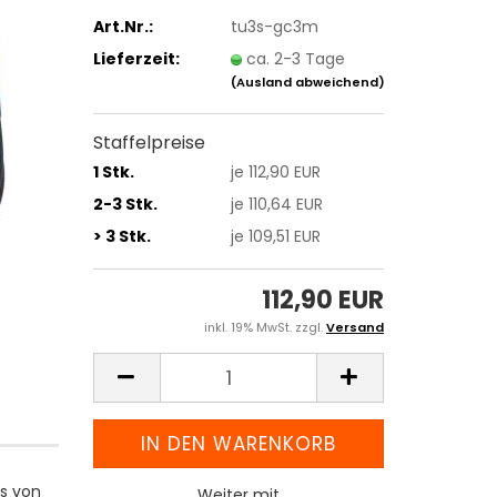
Art.Nr.:
tu3s-gc3m
Lieferzeit:
ca. 2-3 Tage
(Ausland abweichend)
Staffelpreise
1 Stk.
je 112,90 EUR
2-3 Stk.
je 110,64 EUR
> 3 Stk.
je 109,51 EUR
112,90 EUR
inkl. 19% MwSt. zzgl.
Versand
ls von
Weiter mit