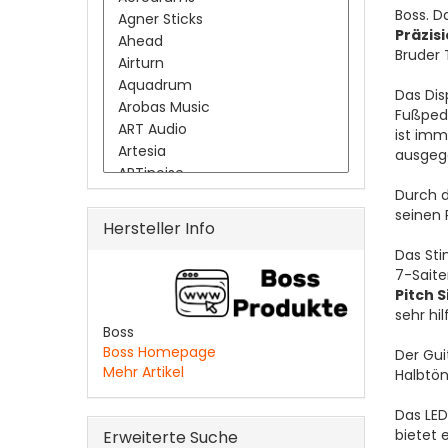
Boss. D
Präzis
Bruder 
Das Dis
Fußpeda
ist imm
ausgege
Durch 
seinen P
Hersteller Info
Das Sti
7-Saite
Pitch 
sehr hil
Boss
Boss Homepage
Der Gui
Mehr Artikel
Halbtö
Das LE
bietet 
Erweiterte Suche