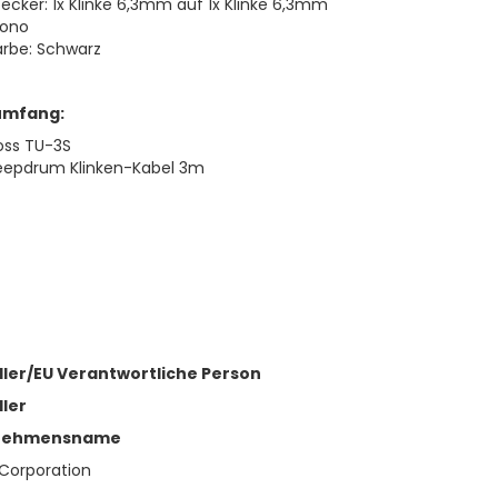
tecker: 1x Klinke 6,3mm auf 1x Klinke 6,3mm
ono
arbe: Schwarz
umfang:
oss TU-3S
eepdrum Klinken-Kabel 3m
ller/EU Verantwortliche Person
ller
nehmensname
Corporation