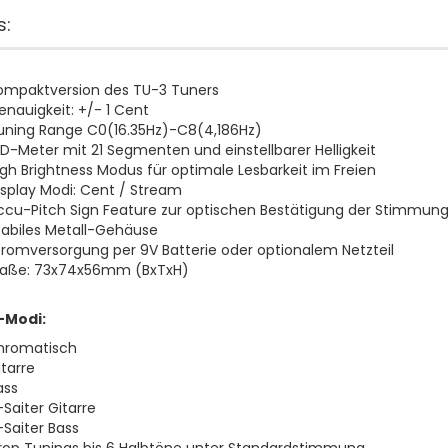
s:
ompaktversion des TU-3 Tuners
enauigkeit: +/- 1 Cent
uning Range C0(16.35Hz)-C8(4,186Hz)
ED-Meter mit 21 Segmenten und einstellbarer Helligkeit
igh Brightness Modus für optimale Lesbarkeit im Freien
isplay Modi: Cent / Stream
ccu-Pitch Sign Feature zur optischen Bestätigung der Stimmun
tabiles Metall-Gehäuse
tromversorgung per 9V Batterie oder optionalem Netzteil
aße: 73x74x56mm (BxTxH)
-Modi:
hromatisch
itarre
ass
-Saiter Gitarre
-Saiter Bass