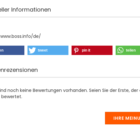
eller Informationen
/www.boss.info/de/
len
tweet
pin it
teilen
nrezensionen
sind noch keine Bewertungen vorhanden. Seien Sie der Erste, der
 bewertet.
IHRE MEIN