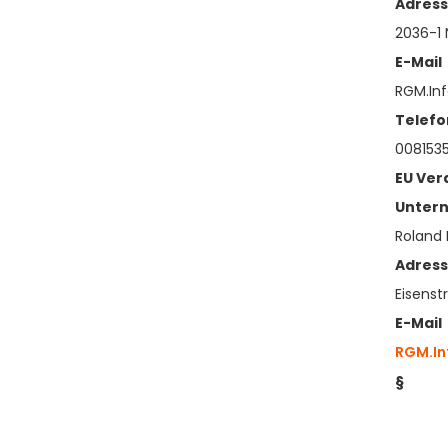
Adres
2036-1
E-Mail
RGM.In
Telefo
008153
EU Ver
Unter
Roland
Adres
Eisenst
E-Mail
RGM.In
§