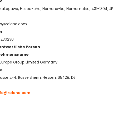
se
 Nakagawa, Hosoe-cho, Hamana-ku, Hamamatsu, 431-1304, JP
fo@roland.com
n
5230230
antwortliche Person
nehmensname
 Europe Group Limited Germany
se
rasse 2-4, Rüsselsheim, Hessen, 65428, DE
fo@roland.com