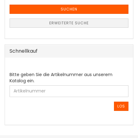
SUCHEN
ERWEITERTE SUCHE
Schnellkauf
BITTE
Bitte geben Sie die Artikelnummer aus unserem
GEBEN
Katalog ein.
SIE
DIE
ARTIKELNUMMER
AUS
LOS
UNSEREM
KATALOG
EIN.