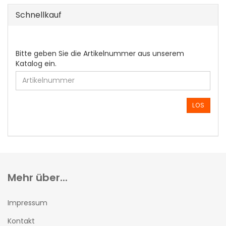
Schnellkauf
BITTE
Bitte geben Sie die Artikelnummer aus unserem
GEBEN
Katalog ein.
SIE
DIE
ARTIKELNUMMER
AUS
LOS
UNSEREM
KATALOG
EIN.
Mehr über...
Impressum
Kontakt