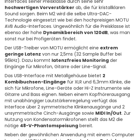
Interfaces seiner Preisklasse durch seine sehr
hochwertigen Vorverstärker
ab, die für kristallklaren
Sound sorgen. Beim M2 wird die selbe Ultra-DAC-
Technologie eingesetzt wie bei den hochpreisigen MOTU
AVB Audio-Interfaces. Ungewöhnlich für die Preisklasse ist
ebenso der hohe
Dynamikbereich von 120dB
, was man
sonst nur bei Profigeräten findet.
Der USB-Treiber von MOTU ermöglicht eine
extrem
geringe Latenz
von nur 2,5ms (32 Sample Buffer bei
96kHz). Dazu kommt
latenzfreies Monitoring
der
Eingänge für Mikrofon, Gitarre oder Line-Signal.
Das USB-Interface mit Metallgehäuse bietet
2
Kombibuchsen-Eingänge
für XLR und 6,3mm Klinke, die
sich für Mikrofone, Line-Geräte oder Hi-Z Instrumente wie
Gitarre und Bass eignen. Neben einem Kopfhörerausgang
mit unabhängiger Lautstärkenregelung verfügt das
Interface über 2 symmetrische Klinkenausgänge und 2
unsymmetrische Cinch-Ausgänge sowie
MIDI In/Out
. Zur
Nutzung von Kondensatormikrofonen stellt das M2 die
nötige
48-V-Phantomspeisung
bereit.
Neben der gewöhnlichen Anwendung mit einem Computer