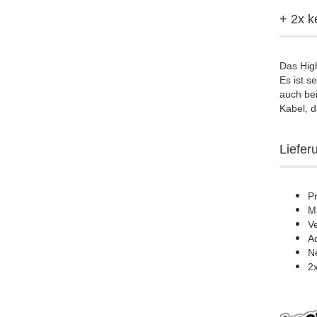
+ 2x k
Das High
Es ist s
auch be
Kabel, d
Liefer
P
M
Ve
A
N
2