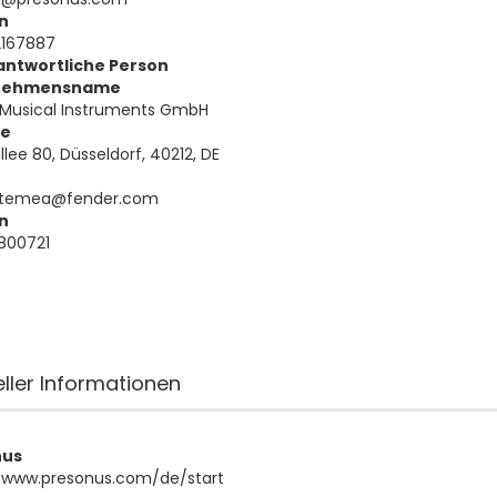
n
2167887
antwortliche Person
nehmensname
 Musical Instruments GmbH
se
llee 80, Düsseldorf, 40212, DE
temea@fender.com
n
800721
eller Informationen
nus
//www.presonus.com/de/start