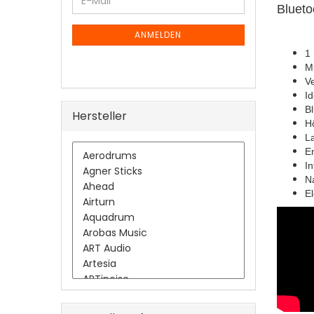
E-
ZUR
Blueto
Mail
NEWSLETTER-
ANMELDUNG
ANMELDEN
1
Mu
Ve
I
Bl
Hersteller
Hö
La
En
I
Na
E