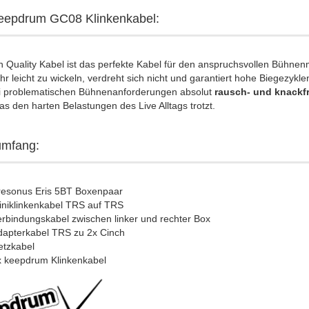
eepdrum GC08 Klinkenkabel:
 Quality Kabel ist das perfekte Kabel für den anspruchsvollen Bühnen
ehr leicht zu wickeln, verdreht sich nicht und garantiert hohe Biegezyklen
i problematischen Bühnenanforderungen absolut
rausch- und knackfr
as den harten Belastungen des Live Alltags trotzt.
umfang:
resonus Eris 5BT Boxenpaar
iniklinkenkabel TRS auf TRS
rbindungskabel zwischen linker und rechter Box
dapterkabel TRS zu 2x Cinch
etzkabel
x keepdrum Klinkenkabel