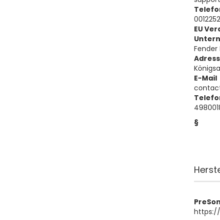
Telefo
001225
EU Ver
Unter
Fender
Adres
Königsa
E-Mail
contac
Telefo
498001
§
Herst
PreSo
https: