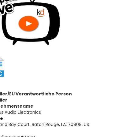
ller/EU Verantwortliche Person
ller
nehmensname
s Audio Electronics
se
rand Bay Court, Baton Rouge, LA, 70809, US
t@presonus.com