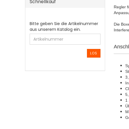
Schnellkauf
Regler f
Anpassu
BITTE
Bitte geben Sie die Artikelnummer
Die Box
GEBEN
aus unserem Katalog ein.
Interfer
SIE
DIE
ARTIKELNUMMER
Anschl
AUS
LOS
UNSEREM
KATALOG
S
EIN.
S
3
In
Cl
5,
1 
Üb
M
Ge