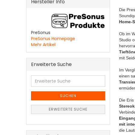
Hersteller Info
Die Pre
Soundqua
Home-S
PreSonus
Ob im W
PreSonus Homepage
Studio o
Mehr Artikel
hervorr
Tieftön
mit Seid
Erweiterte Suche
Im Vergl
einen sa
Erweiterte
Transie
Suche
ermüden
SUCHEN
Die Eris
Stereok
ERWEITERTE SUCHE
Verbind
Eingan
mit int
die Laut