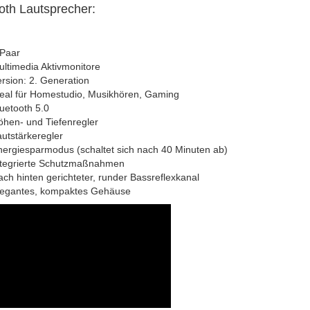
oth Lautsprecher:
 Paar
ltimedia Aktivmonitore
rsion: 2. Generation
deal für Homestudio, Musikhören, Gaming
uetooth 5.0
hen- und Tiefenregler
utstärkeregler
ergiesparmodus (schaltet sich nach 40 Minuten ab)
ntegrierte Schutzmaßnahmen
ch hinten gerichteter, runder Bassreflexkanal
legantes, kompaktes Gehäuse