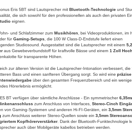
sonus Eris 5BT sind Lautsprecher mit
Bluetooth-Technologie
und Stu
lität, die sich sowohl für den professionellen als auch den privaten Ei
tudio
eignen.
ohn- und Schlafzimmer zum
Musikhören
, bei Videoproduktionen, im
der für
Gaming-Setups
, die 100 W Class-D-Endstufe liefert einen
agenden Studiosound. Ausgestattet sind die Lautsprecher mit einem
5,2
er
aus Gewebeverbundstoff für kraftvolle Bässe und einem
1 Zoll Hoc
enkalotte für transparente Höhen.
eich zur älteren Version ist die Lautsprecher-Intonation verbessert, die 
tteren Bass und einen sanfteren Übergang sorgt. So wird eine
präzise
ntenwiedergabe
über den gesamten Frequenzbereich und ein wenige
des Hörerlebnis ermöglicht.
 E5 BT verfügen über sämtliche Anschlüsse - Ein symmetrischer
6,35m
linkenanschluss
zum Anschluss von Interfaces,
Stereo-Cinch Eing
en von Gaming-Systemen und anderen Hi-FI-Geräten, ein
3,5mm Ster
g
zum Anschluss weiterer Stereo-Quellen sowie ein
3,5mm Stereoansc
egriertem Kopfhörerverstärker
. Dank der Bluetooth-Funktechnologie 
sprecher auch über Mobilgeräte kabellos betrieben werden.