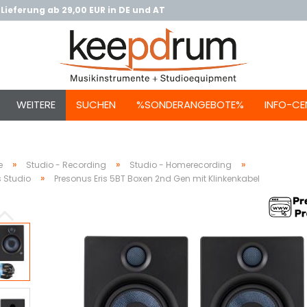
Lieferung ab 29,00 EUR in DE und AT
WEITERE
SUCHEN
%SONDERANGEBOTE%
INFO-CE
»
»
»
e
Studio - Recording
Studio - Homerecording
»
 Studio
Presonus Eris 5BT Boxen 2nd Gen mit Klinkenkabel