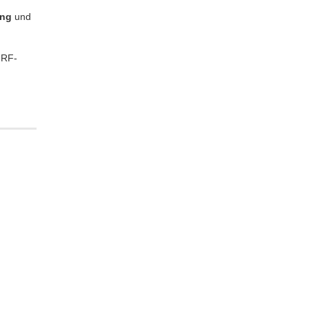
ung
und
 RF-