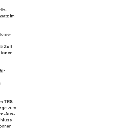
dio-
nsatz im
 Home-
5 Zoll
htöner
für
r
m TRS
änge
zum
eo-Aux-
hluss
können