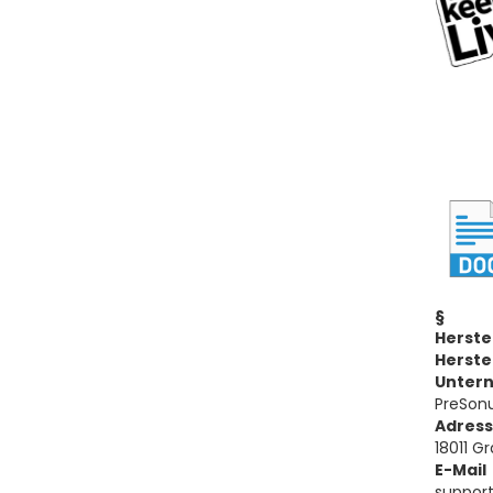
§
Herste
Herste
Unter
PreSonu
Adres
18011 G
E-Mail
suppor