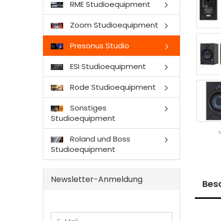
RME Studioequipment
Zoom Studioequipment
Presonus Studio
ESI Studioequipment
Rode Studioequipment
Sonstiges
Studioequipment
Roland und Boss
Studioequipment
Newsletter-Anmeldung
Bes
WEITER