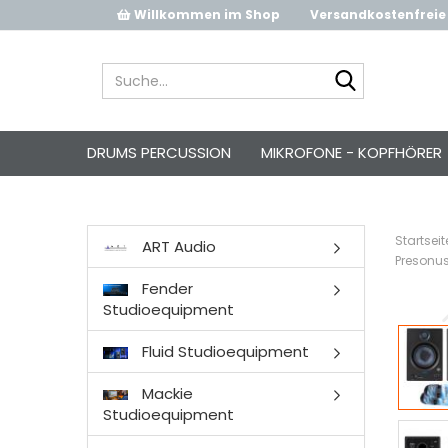
Willkommen im Shop
Versandkostenfreie 
Suche...
DRUMS PERCUSSION
MIKROFONE - KOPFHÖRER
Startseit
ART Audio
Presonus
Fender
Studioequipment
Fluid Studioequipment
Mackie
Studioequipment