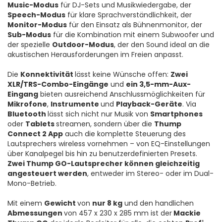
Music-Modus
für DJ-Sets und Musikwiedergabe, der
Speech-Modus
für klare Sprachverständlichkeit, der
Monitor-Modus
für den Einsatz als Bühnenmonitor, der
Sub-Modus
für die Kombination mit einem Subwoofer und
der spezielle
Outdoor-Modus
, der den Sound ideal an die
akustischen Herausforderungen im Freien anpasst.
Die
Konnektivität
lässt keine Wünsche offen:
Zwei
XLR/TRS-Combo-Eingänge
und
ein 3,5-mm-Aux-
Eingang
bieten ausreichend Anschlussmöglichkeiten für
Mikrofone
,
Instrumente
und
Playback-Geräte
. Via
Bluetooth
lässt sich nicht nur Musik von
Smartphones
oder
Tablets
streamen, sondern über die
Thump
Connect 2 App
auch die komplette Steuerung des
Lautsprechers wireless vornehmen – von EQ-Einstellungen
über Kanalpegel bis hin zu benutzerdefinierten Presets.
Zwei Thump GO-Lautsprecher können gleichzeitig
angesteuert werden
, entweder im Stereo- oder im Dual-
Mono-Betrieb.
Mit einem
Gewicht
von
nur 8 kg
und den handlichen
Abmessungen
von 457 x 230 x 285 mm ist der
Mackie