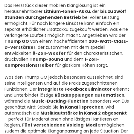
Das Herzstück dieser mobilen Klanglösung ist ein
herausnehmbarer
Lithium-Ionen-Akku
, der
bis zu zwölf
Stunden durchgehenden Betrieb
bei voller Leistung
ermöglicht. Für noch längere Einsätze kann einfach ein
separat erhältlicher Ersatzakku zugekauft werden, was eine
verlängerte Laufzeit möglich macht. Angetrieben wird der
Thump GO
von einem hocheffizienten
200-Watt-Class-
D-Verstärker
, der zusammen mit dem speziell
entwickelten
8-Zoll-Woofer
für den charakteristischen,
druckvollen
Thump-Sound
und dem
1-Zoll-
Kompressionstreiber
für glasklare Höhen sorgt.
Was den Thump GO jedoch besonders auszeichnet, sind
seine intelligenten und auf die Praxis zugeschnittenen
Funktionen. Der
integrierte Feedback Eliminator
erkennt
und unterbindet lästige
Rückkopplungen automatisch
,
während die
Music-Ducking-Funktion
besonders von DJs
geschätzt wird: Sobald Sie
in Kanal 1 sprechen
, wird
automatisch die
Musiklautstärke in Kanal 2 abgesenkt
– perfekt für Moderationen ohne lästiges Hantieren an
Reglern.
Fünf verschiedene Voicing-Modi
ermöglichen
zudem die optimale Klanganpassung an jede Situation: Der