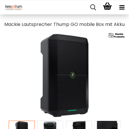
Mackie Lautsprecher Thump GO mobile Box mit Akku