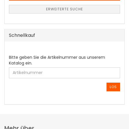
ERWEITERTE SUCHE
Schnellkauf
BITTE
Bitte geben Sie die Artikelnummer aus unserem
GEBEN
Katalog ein.
SIE
DIE
ARTIKELNUMMER
AUS
LOS
UNSEREM
KATALOG
EIN.
Mehr über...