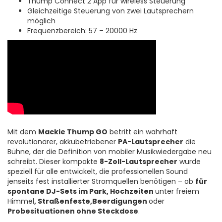
Thump Connect 2 App für wireless Steuerung
Gleichzeitige Steuerung von zwei Lautsprechern
möglich
Frequenzbereich: 57
– 20000 Hz
Mit dem
Mackie Thump GO
betritt ein wahrhaft
revolutionärer, akkubetriebener
PA-Lautsprecher
die
Bühne, der die Definition von mobiler Musikwiedergabe neu
schreibt. Dieser kompakte
8-Zoll-Lautsprecher
wurde
speziell für alle entwickelt, die professionellen Sound
jenseits fest installierter Stromquellen benötigen – ob
für
spontane DJ-Sets im Park, Hochzeiten
unter freiem
Himmel
, Straßenfeste,Beerdigungen
oder
Probesituationen ohne Steckdose
.