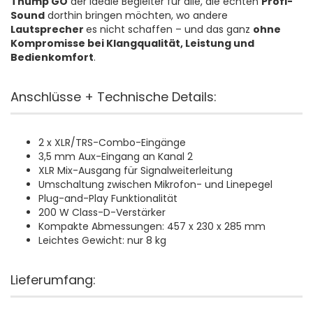
Thump GO
der ideale Begleiter für alle, die echten
Profi-
Sound
dorthin bringen möchten, wo andere
Lautsprecher
es nicht schaffen – und das ganz
ohne
Kompromisse bei Klangqualität, Leistung und
Bedienkomfort
.
Anschlüsse + Technische Details:
2 x XLR/TRS-Combo-Eingänge
3,5 mm Aux-Eingang an Kanal 2
XLR Mix-Ausgang für Signalweiterleitung
Umschaltung zwischen Mikrofon- und Linepegel
Plug-and-Play Funktionalität
200 W Class-D-Verstärker
Kompakte Abmessungen: 457 x 230 x 285 mm
Leichtes Gewicht: nur 8 kg
Lieferumfang: