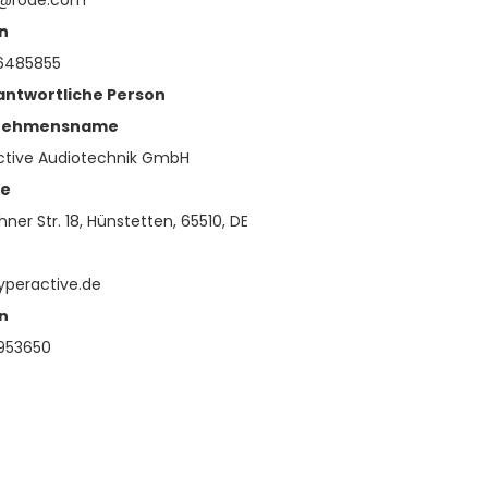
e@rode.com
n
6485855
antwortliche Person
nehmensname
ctive Audiotechnik GmbH
se
hner Str. 18, Hünstetten, 65510, DE
yperactive.de
n
953650