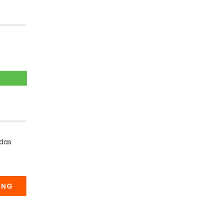
 das
UNG