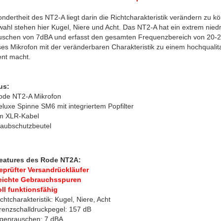
ndertheit des NT2-A liegt darin die Richtcharakteristik verändern zu k
ahl stehen hier Kugel, Niere und Acht. Das NT2-A hat ein extrem nied
uschen von 7dBA und erfasst den gesamten Frequenzbereich von 20-
es Mikrofon mit der veränderbaren Charakteristik zu einem hochqualit
nt macht.
us:
ode NT2-A Mikrofon
luxe Spinne SM6 mit integriertem Popfilter
m XLR-Kabel
taubschutzbeutel
eatures des Rode NT2A:
eprüfter Versandrückläufer
eichte Gebrauchsspuren
oll funktionsfähig
chtcharakteristik: Kugel, Niere, Acht
renzschalldruckpegel: 157 dB
igenrauschen: 7 dBA