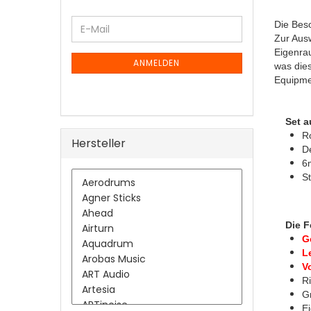
WEITER
Die Beso
E-
ZUR
Zur Ausw
Mail
NEWSLETTER-
Eigenra
ANMELDUNG
ANMELDEN
was dies
Equipme
Set a
R
Hersteller
De
6
S
Die F
G
L
V
Ri
G
E