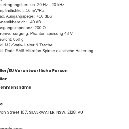
ertragungsbereich: 20 Hz - 20 kHz
pfindlichkeit: 16 mV/Pa
ax. Ausgangspegel: +16 dBu
ynamikbereich: 140 dB
usgangsimpedanz: 200 O
tromversorgung: Phantomspeisung 48 V
ewicht: 860 g
kl. M2-Stativ-Halter & Tasche
kl. Rode SM6 Mikrofon Spinne elastische Halterung
ller/EU Verantwortliche Person
ller
nehmensname
se
on Street 107, SILVERWATER, NSW, 2128, AU