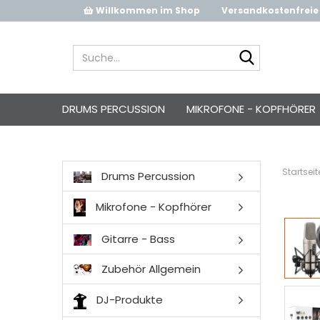
Willkommen im Shop
Versandkostenfreie 
Suche...
DRUMS PERCUSSION
MIKROFONE - KOPFHÖRER
Startseit
Drums Percussion
Mikrofone - Kopfhörer
Gitarre - Bass
Zubehör Allgemein
DJ-Produkte