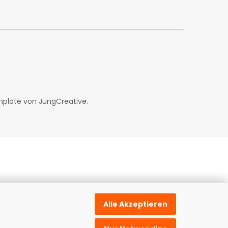
mplate von
JungCreative
.
Alle Akzeptieren