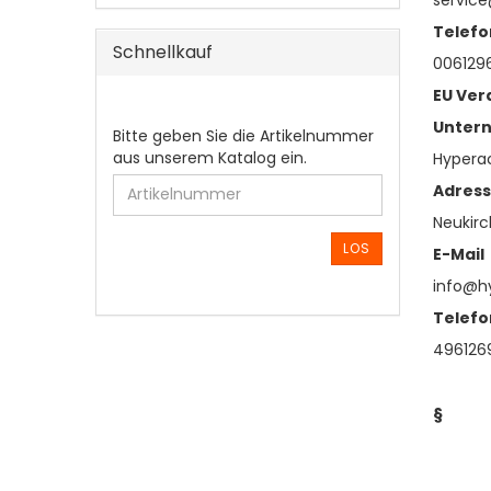
servic
Telefo
Schnellkauf
006129
EU Ver
Unter
BITTE
Bitte geben Sie die Artikelnummer
GEBEN
aus unserem Katalog ein.
Hypera
SIE
Adres
DIE
ARTIKELNUMMER
Neukirc
AUS
LOS
E-Mail
UNSEREM
info@h
KATALOG
EIN.
Telefo
496126
§