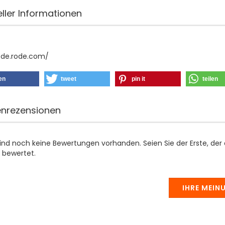
eller Informationen
/de.rode.com/
len
tweet
pin it
teilen
nrezensionen
sind noch keine Bewertungen vorhanden. Seien Sie der Erste, der
 bewertet.
IHRE MEIN