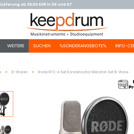
Lieferung ab 29,00 EUR in DE und AT
WEITERE
SUCHEN
%SONDERANGEBOTE%
INFO-CE
»
»
e
B-Waren
Rode NT2-A Set Kondensator Mikrofon Set B-Ware