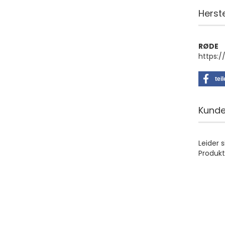
Herst
RØDE
https:/
tei
Kunde
Leider 
Produkt