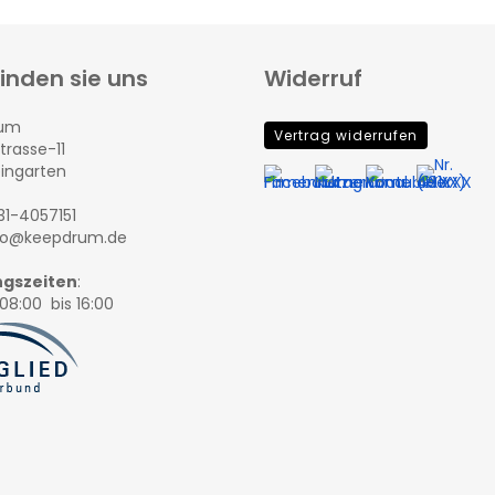
finden sie uns
Widerruf
rum
Vertrag widerrufen
trasse-11
eingarten
131-4057151
nfo@keepdrum.de
gszeiten
:
08:00 bis 16:00