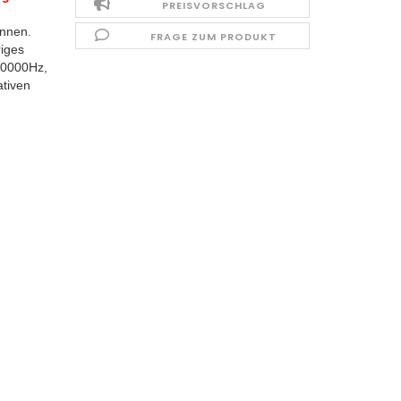
PREISVORSCHLAG
önnen.
FRAGE ZUM PRODUKT
riges
20000Hz,
ativen