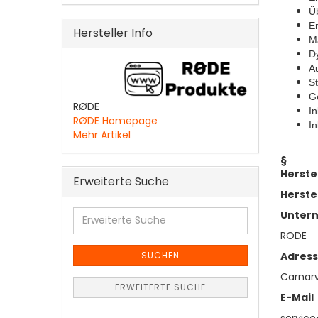
Üb
Em
Hersteller Info
M
D
A
S
G
RØDE
In
RØDE Homepage
In
Mehr Artikel
§
Herste
Erweiterte Suche
Herste
Erweiterte
Unter
Suche
RODE
SUCHEN
Adres
Carnarv
ERWEITERTE SUCHE
E-Mail