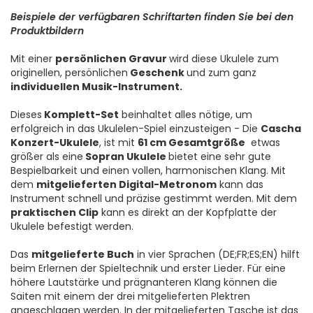
Beispiele der verfügbaren Schriftarten finden Sie bei den
Produktbildern
Mit einer
persönlichen Gravur
wird diese Ukulele zum
originellen, persönlichen
Geschenk
und zum ganz
individuellen Musik-Instrument.
Dieses
Komplett-Set
beinhaltet alles nötige, um
erfolgreich in das Ukulelen-Spiel einzusteigen - Die
Cascha
Konzert-Ukulele
, ist mit
61 cm Gesamtgröße
etwas
größer als eine
Sopran Ukulele
bietet eine sehr gute
Bespielbarkeit und einen vollen, harmonischen Klang. Mit
dem
mitgelieferten Digital-Metronom
kann das
Instrument schnell und präzise gestimmt werden. Mit dem
praktischen Clip
kann es direkt an der Kopfplatte der
Ukulele befestigt werden.
Das
mitgelieferte Buch
in vier Sprachen (DE;FR;ES;EN) hilft
beim Erlernen der Spieltechnik und erster Lieder. Für eine
höhere Lautstärke und prägnanteren Klang können die
Saiten mit einem der drei mitgelieferten Plektren
angeschlagen werden. In der mitgelieferten Tasche ist das