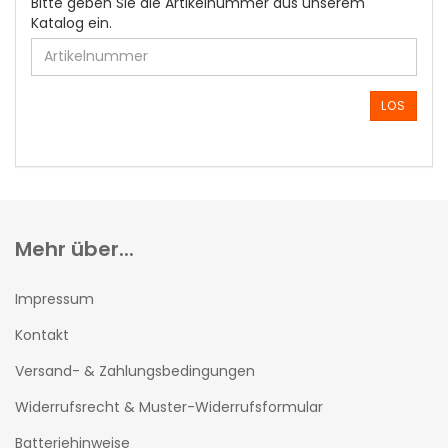
BITTE
Bitte geben Sie die Artikelnummer aus unserem
GEBEN
Katalog ein.
SIE
DIE
ARTIKELNUMMER
AUS
LOS
UNSEREM
KATALOG
EIN.
Mehr über...
Impressum
Kontakt
Versand- & Zahlungsbedingungen
Widerrufsrecht & Muster-Widerrufsformular
Batteriehinweise