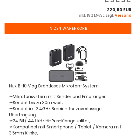
220,90 EUR
inkl. 19% MwSt. zzgl.
Versand
IN DEN WARENKORB
Nux B-10 Vlog Drahtloses Mikrofon-System
✴️Mikrofonsystem mit Sender und Empfänger
✴️
Sendet bis zu 30m weit,
✴️
Sendet im 2.4GHz Bereich für zuverlässige
Übertragung,
✴️
24 Bit/ 44.1 kHz Hi-Res-Klangqualität,
✴️
Kompatibel mit Smartphone / Tablet / Kamera mit
3.5mm Klinke,