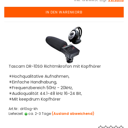
IN DEN WARENKORB
Tascam DR-10SG Richtmikrofon mit Kopfhörer
✴️Hochqualitative Aufnahmen,
✴️Einfache Handhabung,
✴️Frequenzbereich 50Hz - 20kHz,
✴️Audioqualität 44.1-48 kHz 16-24 Bit,
✴️Mit keepdrum Kopfhörer
Art.Nr.: dr10sg-kh
Lieferzeit:
ca. 2-3 Tage
(Ausland abweichend)