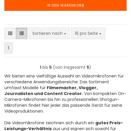
IN DEN WARENKORB
Sortieren nach
pro Seite
Sortieren nach
16 pro Seite
1
1
bis
5
(von insgesamt
5
)
Wir bieten eine vielfältige Auswahl an Videomikrofonen für
verschiedene Anwendungsbereiche. Das Sortiment
umfasst Modelle für
Filmemacher, Vlogger,
Journalisten und Content Creator.
Von kompakten On-
Camera-Mikrofonen bis hin zu professionellen Shotgun-
Mikrofonen findet hier jeder das passende Gerät für seine
Videoproduktionen.
Die Videomikrofone zeichnen sich durch ein
gutes Preis-
Leistungs-Verhältnis
aus und eignen sich sowohl für