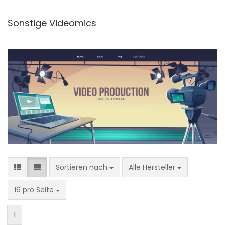
Sonstige Videomics
Sortieren nach
Sortieren nach
Alle Hersteller
pro Seite
16 pro Seite
1