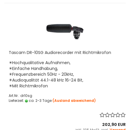
Tascam DR-10SG Audiorecorder mit Richtmikrofon
✴️Hochqualitative Aufnahmen,
✴️Einfache Handhabung,
✴️Frequenzbereich 50Hz - 20kHz,
✴️Audioqualität 44.1-48 kHz 16-24 Bit,
✴️Mit Richtmikrofon
Art.Nr.: dr10sg
Lieferzeit:
ca. 2-3 Tage
(Ausland abweichend)
202,90 EUR
inkl. 19% MwSt. zzgl.
Versand