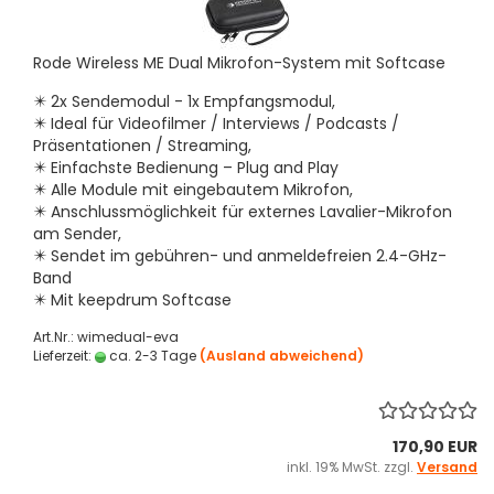
Rode Wireless ME Dual Mikrofon-System mit Softcase
✴️ 2x Sendemodul - 1x Empfangsmodul,
✴️
Ideal für Videofilmer / Interviews / Podcasts /
Präsentationen / Streaming,
✴️
Einfachste Bedienung – Plug and Play
✴️
Alle Module mit eingebautem Mikrofon,
✴️
Anschlussmöglichkeit für externes Lavalier-Mikrofon
am Sender,
✴️
Sendet im gebühren- und anmeldefreien 2.4-GHz-
Band
✴️
Mit keepdrum Softcase
Art.Nr.: wimedual-eva
Lieferzeit:
ca. 2-3 Tage
(Ausland abweichend)
170,90 EUR
inkl. 19% MwSt. zzgl.
Versand