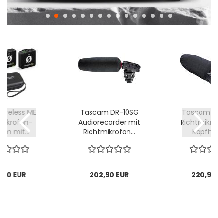
Wireless ME
Tascam DR-10SG
Tascam D
 Mikrofon-
Audiorecorder mit
Richtmikro
em mit...
Richtmikrofon...
Kopfhöre
,90 EUR
202,90 EUR
220,90