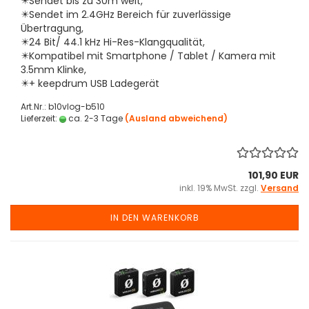
✴️
Sendet bis zu 30m weit,
✴️
Sendet im 2.4GHz Bereich für zuverlässige
Übertragung,
✴️
24 Bit/ 44.1 kHz Hi-Res-Klangqualität,
✴️
Kompatibel mit Smartphone / Tablet / Kamera mit
3.5mm Klinke,
✴️
+ keepdrum USB Ladegerät
Art.Nr.: b10vlog-b510
Lieferzeit:
ca. 2-3 Tage
(Ausland abweichend)
101,90 EUR
inkl. 19% MwSt. zzgl.
Versand
IN DEN WARENKORB