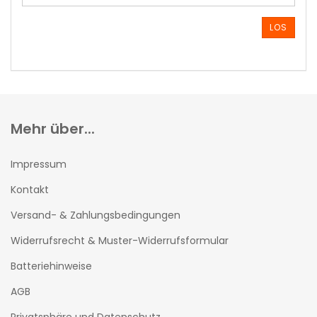
ARTIKELNUMMER
AUS
LOS
UNSEREM
KATALOG
EIN.
Mehr über...
Impressum
Kontakt
Versand- & Zahlungsbedingungen
Widerrufsrecht & Muster-Widerrufsformular
Batteriehinweise
AGB
Privatsphäre und Datenschutz