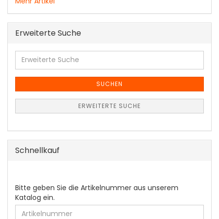
Mehr Artikel
Erweiterte Suche
Erweiterte
Suche
SUCHEN
ERWEITERTE SUCHE
Schnellkauf
BITTE
Bitte geben Sie die Artikelnummer aus unserem
GEBEN
Katalog ein.
SIE
DIE