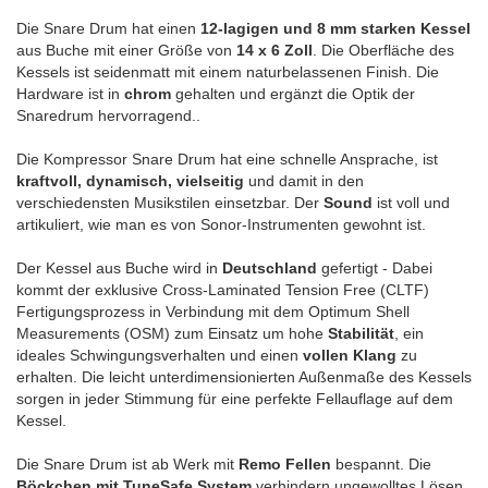
Die Snare Drum hat einen
12-lagigen und 8 mm starken Kessel
aus Buche mit einer Größe von
14 x 6 Zoll
. Die Oberfläche des
Kessels ist seidenmatt mit einem naturbelassenen Finish. Die
Hardware ist in
chrom
gehalten und ergänzt die Optik der
Snaredrum hervorragend..
Die Kompressor Snare Drum hat eine schnelle Ansprache, ist
kraftvoll, dynamisch, vielseitig
und damit in den
verschiedensten Musikstilen einsetzbar. Der
Sound
ist voll und
artikuliert, wie man es von Sonor-Instrumenten gewohnt ist.
Der Kessel aus Buche wird in
Deutschland
gefertigt - Dabei
kommt der exklusive Cross-Laminated Tension Free (CLTF)
Fertigungsprozess in Verbindung mit dem Optimum Shell
Measurements (OSM) zum Einsatz um hohe
Stabilität
, ein
ideales Schwingungsverhalten und einen
vollen Klang
zu
erhalten. Die leicht unterdimensionierten Außenmaße des Kessels
sorgen in jeder Stimmung für eine perfekte Fellauflage auf dem
Kessel.
Die Snare Drum ist ab Werk mit
Remo Fellen
bespannt. Die
Böckchen mit TuneSafe System
verhindern ungewolltes Lösen