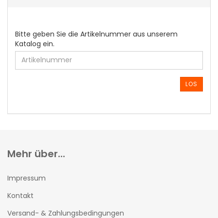
BITTE
Bitte geben Sie die Artikelnummer aus unserem
GEBEN
Katalog ein.
SIE
DIE
ARTIKELNUMMER
AUS
LOS
UNSEREM
KATALOG
EIN.
Mehr über...
Impressum
Kontakt
Versand- & Zahlungsbedingungen