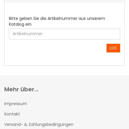
BITTE
Bitte geben Sie die Artikelnummer aus unserem
GEBEN
Katalog ein.
SIE
DIE
ARTIKELNUMMER
AUS
LOS
UNSEREM
KATALOG
EIN.
Mehr über...
Impressum
Kontakt
Versand- & Zahlungsbedingungen