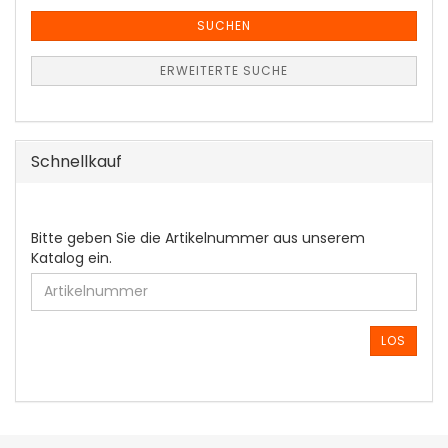
SUCHEN
ERWEITERTE SUCHE
Schnellkauf
BITTE
Bitte geben Sie die Artikelnummer aus unserem
GEBEN
Katalog ein.
SIE
DIE
ARTIKELNUMMER
AUS
LOS
UNSEREM
KATALOG
EIN.