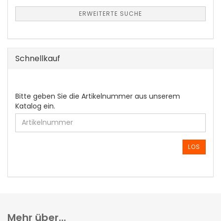
ERWEITERTE SUCHE
Schnellkauf
BITTE
Bitte geben Sie die Artikelnummer aus unserem
GEBEN
Katalog ein.
SIE
DIE
ARTIKELNUMMER
AUS
LOS
UNSEREM
KATALOG
EIN.
Mehr über...