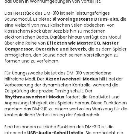
das Üben in Wohnumgebungen von Vorteil ist.
Das Herzstück des DM-310 ist sein leistungsfähiges
Soundmodul. Es bietet
18 voreingestellte Drum-Kits,
die
eine Vielzahl von musikalischen Stilen abdecken, von
klassischem Rock über Jazz bis hin zu modernen
elektronischen Beats. Darüber hinaus verfügt das Modul
über eine Reihe von
Effekten wie Master EQ, Master
Compressor, Overdrive und Reverb,
die es dem Spieler
ermöglichen, den Sound nach seinen Vorstellungen zu
formen und zu verfeinern.
Für Übungszwecke bietet das DM-310 verschiedene
hilfreiche Modi. Der
Akzentwechsel-Modus
hilft bei der
Verbesserung der dynamischen Kontrolle, während die
Zeitprüfung das präzise Timing schult. Der
Rhythmuswechsel-Modus
fordert die Kreativität und
Anpassungsfähigkeit des Spielers heraus. Diese Funktionen
machen das DM-310 zu einem wertvollen Werkzeug für die
kontinuierliche Verbesserung der Spieltechnik.
Eine besonders nützliche Funktion des DM-310 ist die
integrierte
USB-Audio-Schnittstelle.
Sie ermöglicht die