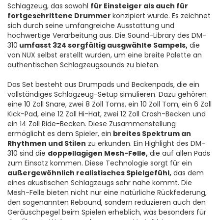
Schlagzeug, das sowohl
für Einsteiger als auch für
fortgeschrittene Drummer
konzipiert wurde. Es zeichnet
sich durch seine umfangreiche Ausstattung und
hochwertige Verarbeitung aus. Die Sound-Library des DM-
310
umfasst 324 sorgfältig ausgwählte Sampels,
die
von NUX selbst erstellt wurden, um eine breite Palette an
authentischen Schlagzeugsounds zu bieten.
Das Set besteht aus Drumpads und Beckenpads, die ein
vollständiges Schlagzeug-Setup simulieren. Dazu gehören
eine 10 Zoll Snare, zwei 8 Zoll Toms, ein 10 Zoll Tom, ein 6 Zoll
Kick-Pad, eine 12 Zoll Hi-Hat, zwei 12 Zoll Crash-Becken und
ein 14 Zoll Ride-Becken. Diese Zusammenstellung
ermöglicht es dem Spieler, ein
breites Spektrum an
Rhythmen und Stilen
zu erkunden. Ein Highlight des DM-
310 sind die
doppellagigen Mesh-Felle,
die auf allen Pads
zum Einsatz kommen. Diese Technologie sorgt für ein
außergewöhnlich realistisches Spielgefühl,
das dem
eines akustischen Schlagzeugs sehr nahe kommt. Die
Mesh-Felle bieten nicht nur eine natürliche Rückfederung,
den sogenannten Rebound, sondern reduzieren auch den
Geräuschpegel beim Spielen erheblich, was besonders für