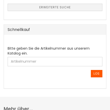
ERWEITERTE SUCHE
Schnellkauf
BITTE
Bitte geben Sie die Artikelnummer aus unserem
GEBEN
Katalog ein.
SIE
DIE
ARTIKELNUMMER
AUS
LOS
UNSEREM
KATALOG
EIN.
Mehr über...