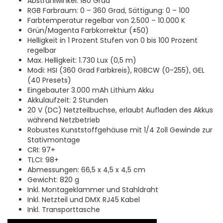
Abstrahlwinkel: 180 Grad
RGB Farbraum: 0 – 360 Grad, Sättigung: 0 – 100
Farbtemperatur regelbar von 2.500 – 10.000 K
Grün/Magenta Farbkorrektur (±50)
Helligkeit in 1 Prozent Stufen von 0 bis 100 Prozent
regelbar
Max. Helligkeit: 1.730 Lux (0,5 m)
Modi: HSI (360 Grad Farbkreis), RGBCW (0-255), GEL
(40 Presets)
Eingebauter 3.000 mAh Lithium Akku
Akkulaufzeit: 2 Stunden
20 V (DC) Netzteilbuchse, erlaubt Aufladen des Akkus
während Netzbetrieb
Robustes Kunststoffgehäuse mit 1/4 Zoll Gewinde zur
Stativmontage
CRI: 97+
TLCI: 98+
Abmessungen: 66,5 x 4,5 x 4,5 cm
Gewicht: 820 g
Inkl. Montageklammer und Stahldraht
Inkl. Netzteil und DMX RJ45 Kabel
Inkl. Transporttasche