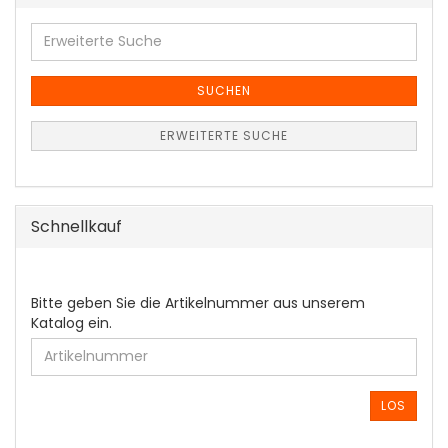
Erweiterte
Suche
SUCHEN
ERWEITERTE SUCHE
Schnellkauf
BITTE
Bitte geben Sie die Artikelnummer aus unserem
GEBEN
Katalog ein.
SIE
DIE
ARTIKELNUMMER
AUS
LOS
UNSEREM
KATALOG