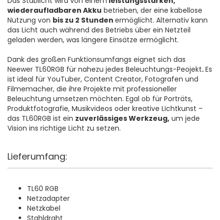
Das Stablicht wird von einem
leistungsstarken,
wiederaufladbaren Akku
betrieben, der eine kabellose
Nutzung von
bis zu 2 Stunden
ermöglicht. Alternativ kann
das Licht auch während des Betriebs über ein Netzteil
geladen werden, was längere Einsätze ermöglicht.
Dank des großen Funktionsumfangs eignet sich das
Neewer TL60RGB für nahezu jedes Beleuchtungs-Peojekt
.
Es
ist ideal für YouTuber, Content Creator, Fotografen und
Filmemacher, die ihre Projekte mit professioneller
Beleuchtung umsetzen möchten. Egal ob für Porträts,
Produktfotografie, Musikvideos oder kreative Lichtkunst –
das TL60RGB ist ein
zuverlässiges Werkzeug,
um jede
Vision ins richtige Licht zu setzen.
Lieferumfang:
TL60 RGB
Netzadapter
Netzkabel
Stahldraht