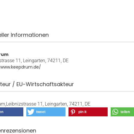
eller Informationen
rum
strasse 11, Leingarten, 74211, DE
//www.keepdrum.de/
teur / EU-Wirtschaftsakteur
m,Leibnizstrasse 11, Leingarten, 74211, DE
len
tweet
pin it
teilen
nrezensionen