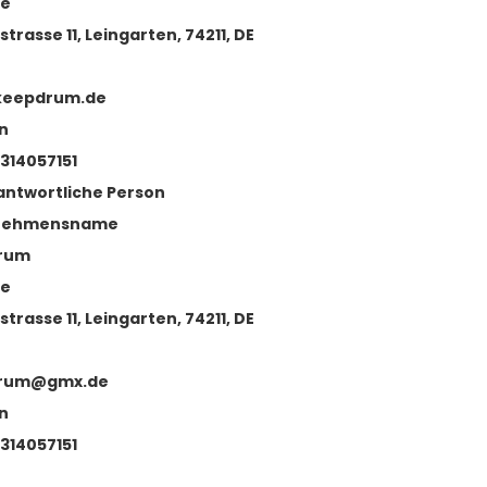
se
strasse 11, Leingarten, 74211, DE
keepdrum.de
n
314057151
antwortliche Person
nehmensname
rum
se
strasse 11, Leingarten, 74211, DE
rum@gmx.de
n
314057151