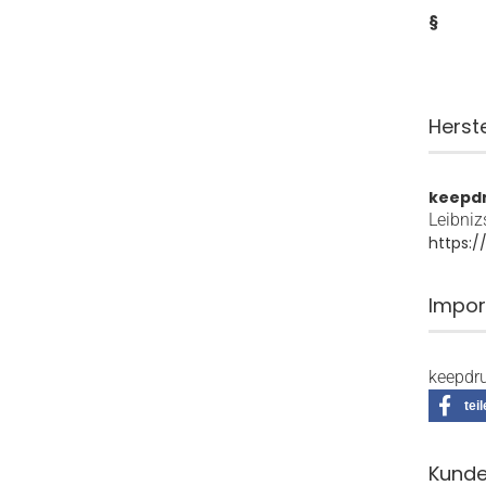
§
Herst
keepd
Leibniz
https:
Impor
keepdru
tei
Kunde