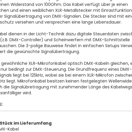
einen Widerstand von 100Ohm. Das Kabel verfügt über je einen
hen und einen weiblichen XLR-Metallstecker mit Einrastfunktio
er Signalübertragung von DMX-Signalen. Die Stecker sind mit ei
schutz versehen und versprechen eine lange Lebensdauer.
el dienen in der Licht-Technik dazu digitale Steuerdaten zwis
(z.B. DMX-Controller) und Scheinwerfern mit DMX-Schnittstelle
uschen. Die 3-polige Bauweise findet in einfachen Setups Ver
fert die gewünschte Signalübertragung.
gewöhnliche XLR-Mikrofonkabel optisch DMX-Kabeln gleichen, 
h nur bedingt zur DMX-Steuerung. Die Grundfrequenz eines DMX-
ignals liegt bei 125kHz, wobei sie bei einem XLR-Mikrofon zwisch
Hz liegt. Mikrofonkabel besitzen keinen festgelegten Wellenwide
h die Signalübretragung mit zunehmender Länge des Kabelweg
sanfälliger wird.
s:
 Stück im Lieferumfang
MX-Kabel