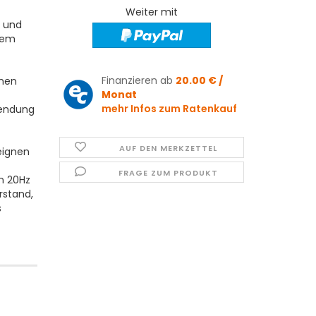
Weiter mit
n und
nem
Finanzieren ab
20.00 € /
chen
Monat
mehr Infos zum Ratenkauf
wendung
AUF DEN MERKZETTEL
eignen
FRAGE ZUM PRODUKT
en 20Hz
rstand,
s