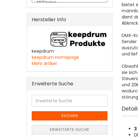
bietet 
männlic
dient d
Hersteller Info
Abknick
DMX-Kab
Sender 
auszuta
keepdrum
und lie
keepdrum Homepage
Mehr Artikel
Obwohl 
sie sic
Steuers
Erweiterte Suche
und 20k
wodurc
störung
Erweiterte
Suche
Detail
SUCHEN
3
ERWEITERTE SUCHE
D