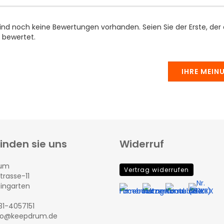
sind noch keine Bewertungen vorhanden. Seien Sie der Erste, der
 bewertet.
IHRE MEIN
finden sie uns
Widerruf
rum
Vertrag widerrufen
trasse-11
eingarten
131-4057151
nfo@keepdrum.de