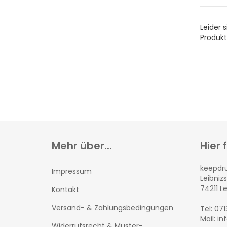
Leider 
Produkt
Mehr über...
Hier 
keepd
Impressum
Leibnizs
74211 L
Kontakt
Versand- & Zahlungsbedingungen
Tel: 07
Mail: i
Widerrufsrecht & Muster-