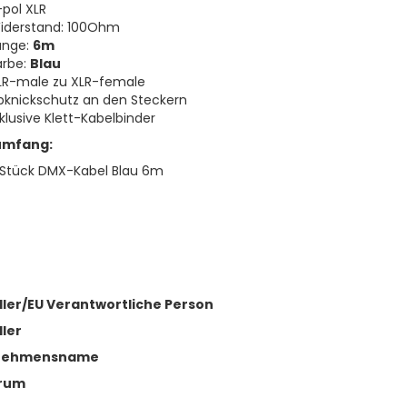
-pol XLR
iderstand: 100Ohm
änge:
6m
arbe:
Blau
LR-male zu XLR-female
bknickschutz an den Steckern
nklusive Klett-Kabelbinder
umfang:
 Stück DMX-Kabel Blau 6m
ller/EU Verantwortliche Person
ller
nehmensname
rum