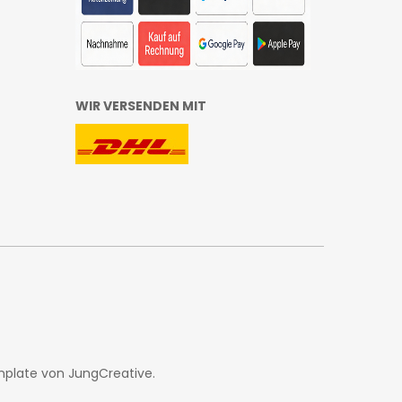
WIR VERSENDEN MIT
mplate von
JungCreative
.