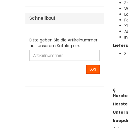
3
W
L
Schnellkauf
F
X
A
I
BITTE
Bitte geben Sie die Artikelnummer
Liefer
GEBEN
aus unserem Katalog ein.
SIE
3
DIE
ARTIKELNUMMER
AUS
LOS
UNSEREM
KATALOG
EIN.
§
Herste
Herste
Unter
keepd