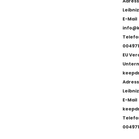
Adres
Leibniz
E-Mail
info@
Telefo
004971
EU Ver
Unter
keepd
Adres
Leibniz
E-Mail
keepd
Telefo
004971