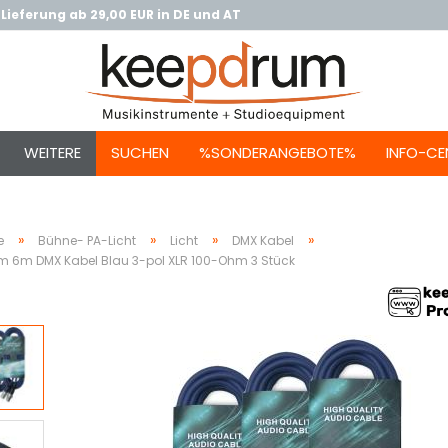
Lieferung ab 29,00 EUR in DE und AT
WEITERE
SUCHEN
%SONDERANGEBOTE%
INFO-CE
»
»
»
»
e
Bühne- PA-Licht
Licht
DMX Kabel
m 6m DMX Kabel Blau 3-pol XLR 100-Ohm 3 Stück