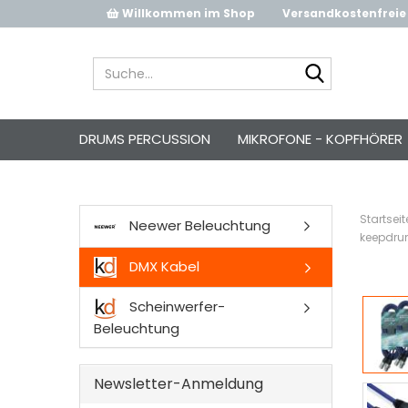
Willkommen im Shop
Versandkostenfreie 
Suche...
DRUMS PERCUSSION
MIKROFONE - KOPFHÖRER
Startseit
Neewer Beleuchtung
keepdru
DMX Kabel
Scheinwerfer-
Beleuchtung
Newsletter-Anmeldung