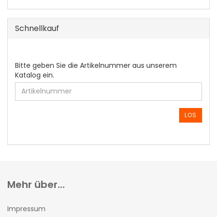
Schnellkauf
BITTE
Bitte geben Sie die Artikelnummer aus unserem
GEBEN
Katalog ein.
SIE
DIE
ARTIKELNUMMER
AUS
LOS
UNSEREM
KATALOG
EIN.
Mehr über...
Impressum